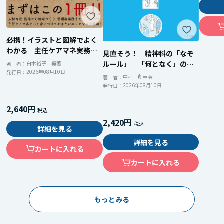
必携！イラストと図解でよく
わかる 主任ケアマネ実務ス
見直そう！ 精神科の「なぞ
タートブック
ルール」 「何となく」のか
白木裕子＝編著
著 者：
2026年08月10日
発行日：
かわりを「根拠ある」ケアに
中村 創＝著
著 者：
変える！
2026年08月10日
発行日：
2,640円
2,420円
詳細を見る
詳細を見る
カートに入れる
カートに入れる
もっとみる