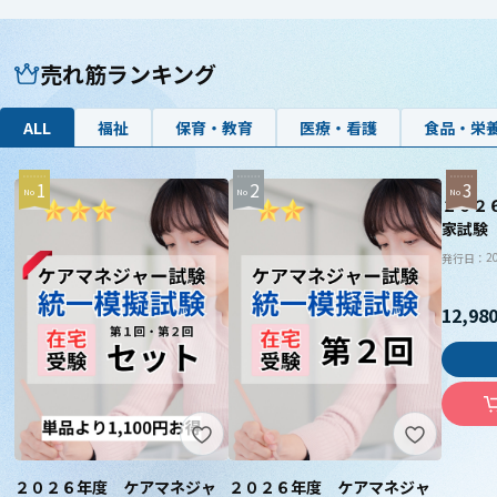
売れ筋ランキング
ALL
福祉
保育・教育
医療・看護
食品・栄
1
2
3
２０２
家試験
（第１
2
発行日：
12,98
２０２６年度 ケアマネジャ
２０２６年度 ケアマネジャ