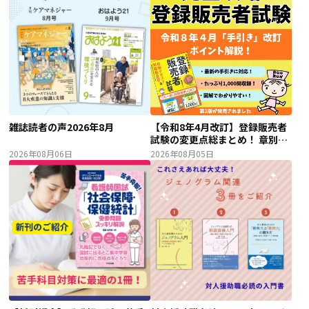
雑誌読者の声2026年8月
【令和8年4月改訂】登録販売者
試験の変更点総まとめ！ 章別ポ
イント解説＆試験対策！
2026年08月06日
2026年08月05日