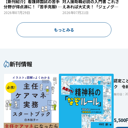
【新刊紹介】看護師国試の苦手
対人援助職必読の入門書 これさ
分野が得点源に！『苦手克服! 看
えあれば大丈夫！「ジェノグラ
護師国試「社会保障・保健統
ム」関連3冊をご紹介
2026年07月29日
2026年07月21日
計」重要問題スッキリ解説』
もっとみる
新刊情報
認定こ
ク 令
2
発行日：
5,500