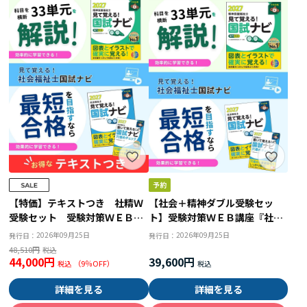
【特価】テキストつき 社精Ｗ
【社会＋精神ダブル受験セッ
受験セット 受験対策ＷＥＢ講
ト】受験対策ＷＥＢ講座『社会
座『社会福祉士＆精神保健福祉
福祉士国試ナビ２０２７』＆
2026年09月25日
2026年09月25日
発行日：
発行日：
士国試ナビ２０２７』
『精神保健福祉士国試ナビ［専
48,510円
44,000円
門科目］２０２７』
39,600円
（
9
％OFF）
詳細を見る
詳細を見る