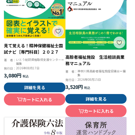
見て覚える！精神保健福祉士国
試ナビ［専門科目］２０２７
高齢者福祉施設 生活相談員業
いとう総研資格取得支援センター＝
著 者：
務マニュアル
編集
2026年08月17日
発行日：
神奈川県高齢者福祉施設協議会＝編
著 者：
3,080円
集
2026年08月15日
発行日：
3,520円
詳細を見る
詳細を見る
カートに入れる
カートに入れる