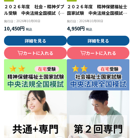
２０２６年度 社会・精神ダブ
２０２６年度 精神保健福祉士
ル受験 中央法規全国模試（社
国家試験 中央法規全国模試
会専門２回目＋共通科目２回目
（精神専門）
2026年10月08日
2026年10月08日
発行日：
発行日：
＋精神専門）
10,450円
4,950円
詳細を見る
詳細を見る
カートに入れる
カートに入れる