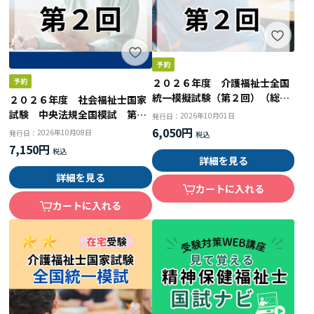
２０２６年度 介護福祉士全国
統一模擬試験（第２回）（総ル
２０２６年度 社会福祉士国家
ビ付問題編）
試験 中央法規全国模試 第２
2026年10月01日
発行日：
回
6,050円
2026年10月08日
発行日：
7,150円
詳細を見る
詳細を見る
カートに入れる
カートに入れる