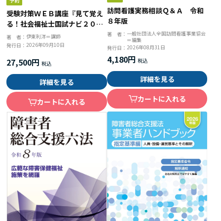
訪問看護実務相談Ｑ＆Ａ 令和
受験対策ＷＥＢ講座『見て覚え
８年版
る！社会福祉士国試ナビ２０２
７』
一般社団法人全国訪問看護事業協会
著 者：
伊東利洋＝講師
著 者：
＝編集
2026年09月10日
発行日：
2026年08月31日
発行日：
4,180円
27,500円
詳細を見る
詳細を見る
カートに入れる
カートに入れる