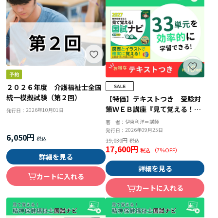
２０２６年度 介護福祉士全国
統一模擬試験（第２回）
【特価】テキストつき 受験対
策ＷＥＢ講座『見て覚える！精
2026年10月01日
発行日：
神保健福祉士国試ナビ［専門科
伊東利洋＝講師
著 者：
目］２０２７』
2026年09月25日
発行日：
6,050円
19,030円
17,600円
（
7
％OFF）
詳細を見る
詳細を見る
カートに入れる
カートに入れる