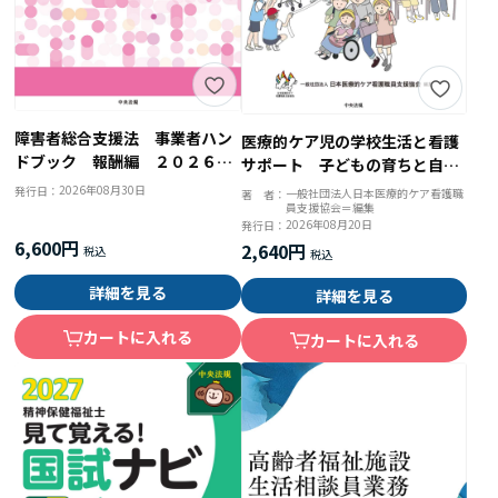
障害者総合支援法 事業者ハン
医療的ケア児の学校生活と看護
ドブック 報酬編 ２０２６年
サポート 子どもの育ちと自律
版 報酬告示と留意事項通知
を促すアプローチ
2026年08月30日
発行日：
一般社団法人日本医療的ケア看護職
著 者：
員支援協会＝編集
2026年08月20日
発行日：
6,600円
2,640円
詳細を見る
詳細を見る
カートに入れる
カートに入れる