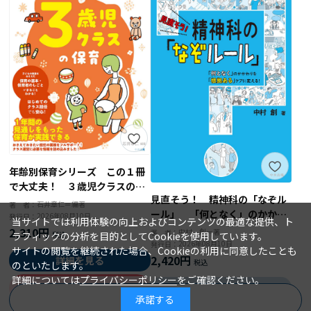
年齢別保育シリーズ この１冊
で大丈夫！ ３歳児クラスの保
見直そう！ 精神科の「なぞル
育
石井章仁＝編著
著 者：
ール」 「何となく」のかかわ
2026年08月10日
発行日：
当サイトでは利用体験の向上およびコンテンツの最適な提供、ト
りを「根拠ある」ケアに変え
2,310円
中村 創＝著
著 者：
ラフィックの分析を目的としてCookieを使用しています。
る！
2026年08月10日
発行日：
サイトの閲覧を継続された場合、Cookieの利用に同意したことも
2,420円
詳細を見る
のといたします。
詳細については
プライバシーポリシー
をご確認ください。
詳細を見る
カートに入れる
承諾する
商品を絞り込む