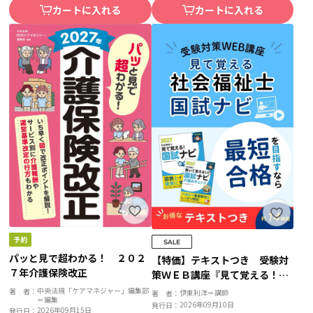
カートに入れる
カートに入れる
パッと見で超わかる！ ２０２
【特価】テキストつき 受験対
７年介護保険改正
策ＷＥＢ講座『見て覚える！社
会福祉士国試ナビ２０２７』
中央法規「ケアマネジャー」編集部
著 者：
伊東利洋＝講師
著 者：
＝編集
2026年09月10日
発行日：
2026年09月15日
発行日：