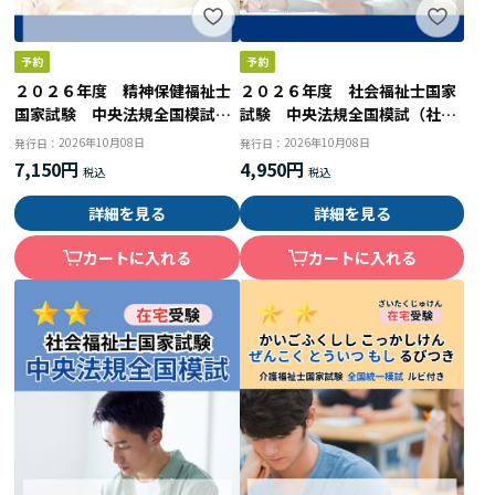
２０２６年度 精神保健福祉士
２０２６年度 社会福祉士国家
国家試験 中央法規全国模試
試験 中央法規全国模試（社会
（共通科目２回目＋精神専門）
専門第２回目）
2026年10月08日
2026年10月08日
発行日：
発行日：
7,150円
4,950円
詳細を見る
詳細を見る
カートに入れる
カートに入れる