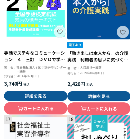
手話でステキなコミュニケーシ
「動き出しは本人から」の介護
ョン ４ 三訂 ＤＶＤで学ぶ
実践 利用者の思いに気づく、
手話の本 全国手話検定試験２
力を活かす
社会福祉法人全国手話研修センター
大堀具視＝編著
著 者：
著 者：
＝編集
級対応
2019年04月01日
発行日：
2016年07月30日
発行日：
3,740円
2,420円
詳細を見る
詳細を見る
カートに入れる
カートに入れる
17
18