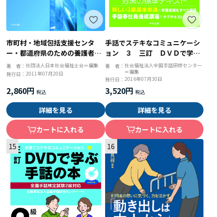
手話でステキなコミュニケーシ
市町村・地域包括支援センタ
ョン ３ 三訂 ＤＶＤで学ぶ
ー・都道府県のための養護者に
手話の本 全国手話検定試験３
よる高齢者虐待対応の手引き
社会福祉法人全国手話研修センター
社団法人日本社会福祉士会＝編集
著 者：
著 者：
＝編集
級対応
2011年07月20日
発行日：
2016年07月30日
発行日：
3,520円
2,860円
詳細を見る
詳細を見る
カートに入れる
カートに入れる
15
16