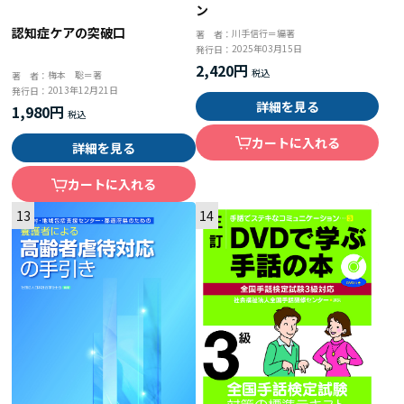
ン
認知症ケアの突破口
川手信行＝編著
著 者：
2025年03月15日
発行日：
2,420円
梅本 聡＝著
著 者：
2013年12月21日
発行日：
詳細を見る
1,980円
カートに入れる
詳細を見る
カートに入れる
13
14