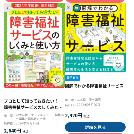
7
8
図解でわかる障害福祉サービス
二本柳 覚＝編著
著 者：
プロとして知っておきたい！
2022年05月20日
発行日：
障害福祉サービスのしくみと使
い方
2,420円
中央法規「ケアマネジャー」編集部
著 者：
＝編集／福島敏之＝著
2024年09月15日
発行日：
詳細を見る
2,640円