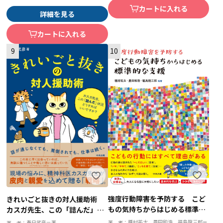
カートに入れる
詳細を見る
カートに入れる
9
10
強度行動障害を予防する こど
きれいごと抜きの対人援助術
もの気持ちからはじめる標準的
カスガ先生、この「詰んだ」状
な支援
況どうすればいいですか？
種村祐太、豊田和浩、福島龍三郎＝
著 者：
春日武彦＝著
著 者：