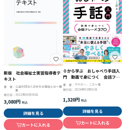
０から学ぶ おしゃべり手話入
新版 社会福祉士実習指導者テ
門 動画で身につく 会話フレ
キスト
ーズ３７０
サヤボー、こだ＝著
著 者：
公益社団法人日本社会福祉士会＝編
著 者：
2026年03月01日
発行日：
集
2022年04月30日
発行日：
1,320円
3,080円
詳細を見る
詳細を見る
カートに入れる
カートに入れる