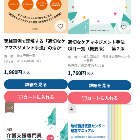
実践事例で理解する「適切なケ
適切なケアマネジメント手法
アマネジメント手法」の活かし
項目一覧（概要版） 第２版
方
能本守康＝著
著 者：
一般財団法人 長寿社会開発センタ
著 者：
ー＝発行
2026年06月10日
発行日：
2025年09月30日
発行日：
1,980円
1,760円
詳細を見る
詳細を見る
カートに入れる
カートに入れる
3
4