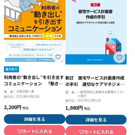
利用者の“動き出し”を引き出す
新訂 居宅サービス計画書作成
コミュニケーション 「動き出
の手引 適切なケアマネジメン
しは本人から」を実践する１０
ト手法の導入と活用
大堀具視＝著
著 者：
一般財団法人長寿社会開発センター
著 者：
２の言葉
＝発行
2021年04月01日
発行日：
2024年12月01日
発行日：
2,200円
1,980円
詳細を見る
詳細を見る
カートに入れる
カートに入れる