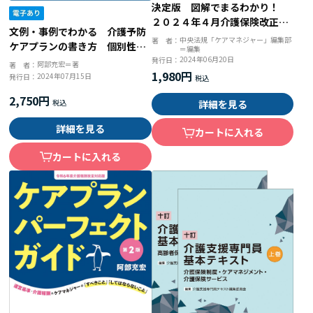
決定版 図解でまるわかり！
２０２４年４月介護保険改正ガ
文例・事例でわかる 介護予防
イド
中央法規「ケアマネジャー」編集部
著 者：
ケアプランの書き方 個別性を
＝編集
引き出す表現のヒント
2024年06月20日
発行日：
阿部充宏＝著
著 者：
1,980円
2024年07月15日
発行日：
2,750円
詳細を見る
詳細を見る
カートに入れる
カートに入れる