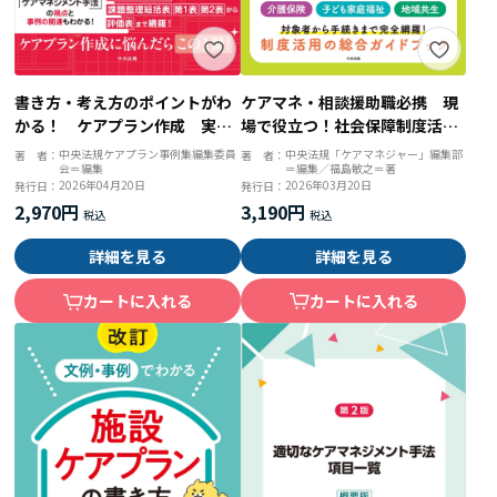
ケアマネ・相談援助職必携 現
書き方・考え方のポイントがわ
場で役立つ！社会保障制度活用
かる！ ケアプラン作成 実践
ガイド ２０２６年版
事例集
中央法規「ケアマネジャー」編集部
中央法規ケアプラン事例集編集委員
著 者：
著 者：
＝編集／福島敏之＝著
会＝編集
2026年03月20日
2026年04月20日
発行日：
発行日：
3,190円
2,970円
詳細を見る
詳細を見る
カートに入れる
カートに入れる