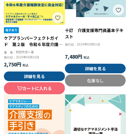
十訂 介護支援専門員基本テキ
スト
ケアプランパーフェクトガイ
ド 第２版 令和６年度介護報
2024年06月01日
発行日：
酬改定対応版
阿部充宏＝著
著 者：
7,480円
2024年06月10日
発行日：
2,750円
詳細を見る
詳細を見る
在庫なし
カートに入れる