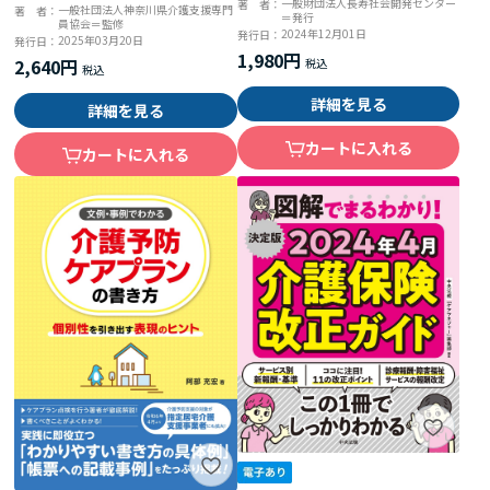
一般財団法人長寿社会開発センター
著 者：
一般社団法人神奈川県介護支援専門
著 者：
＝発行
員協会＝監修
2024年12月01日
発行日：
2025年03月20日
発行日：
1,980円
2,640円
詳細を見る
詳細を見る
カートに入れる
カートに入れる