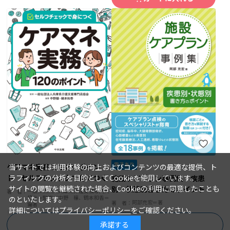
当サイトでは利用体験の向上およびコンテンツの最適な提供、ト
ケアマネ実務１２０のポイン
ラフィックの分析を目的としてCookieを使用しています。
ト セルフチェックで身につく
施設ケアプラン事例集 疾患
サイトの閲覧を継続された場合、Cookieの利用に同意したことも
別・状態別書き方のポイント
一般社団法人兵庫県介護支援専門員
著 者：
協会＝監修／中野 穣、鶴本和香＝
のといたします。
阿部充宏＝著
著 者：
編著
詳細については
プライバシーポリシー
をご確認ください。
2023年06月20日
発行日：
2023年07月25日
発行日：
2,750円
2,640円
承諾する
商品を絞り込む