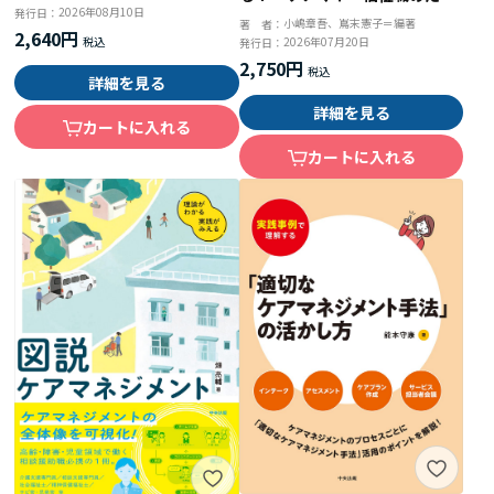
2026年08月10日
発行日：
のＦ－ＳＯＡＩＰ実践ガイド
小嶋章吾、嶌末憲子＝編著
著 者：
2,640円
2026年07月20日
発行日：
2,750円
詳細を見る
詳細を見る
カートに入れる
カートに入れる