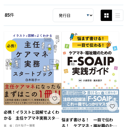
85
件
必携！イラストと図解でよくわ
かる 主任ケアマネ実務スター
悩まず書ける！ 一目で伝わ
トブック
る！ ケアマネ・福祉職のため
白木裕子＝編著
著 者：