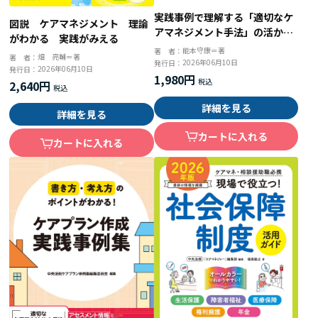
実践事例で理解する「適切なケ
図説 ケアマネジメント 理論
アマネジメント手法」の活かし
がわかる 実践がみえる
方
能本守康＝著
著 者：
畑 亮輔＝著
著 者：
2026年06月10日
発行日：
2026年06月10日
発行日：
1,980円
2,640円
詳細を見る
詳細を見る
カートに入れる
カートに入れる