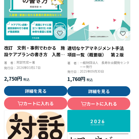
改訂 文例・事例でわかる 施
適切なケアマネジメント手法
設ケアプランの書き方 入居
項目一覧（概要版） 第２版
者・家族に伝わる表現の具体的
阿部充宏＝著
一般財団法人 長寿社会開発センタ
著 者：
著 者：
ー＝発行
なヒント
2026年03月17日
発行日：
2025年09月30日
発行日：
2,750円
1,760円
詳細を見る
詳細を見る
カートに入れる
カートに入れる