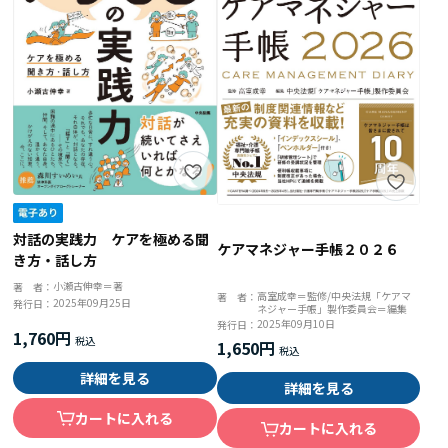
対話の実践力 ケアを極める聞
ケアマネジャー手帳２０２６
き方・話し方
小瀬古伸幸＝著
著 者：
高室成幸＝監修/中央法規「ケアマ
著 者：
2025年09月25日
発行日：
ネジャー手帳」製作委員会＝編集
2025年09月10日
発行日：
1,760円
1,650円
詳細を見る
詳細を見る
カートに入れる
カートに入れる