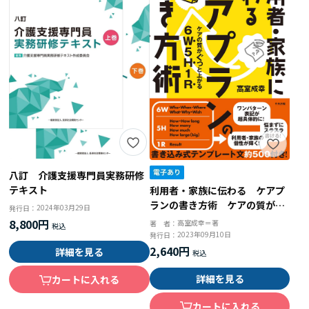
八訂 介護支援専門員実務研修
テキスト
利用者・家族に伝わる ケアプ
ランの書き方術 ケアの質がぐ
2024年03月29日
発行日：
っと上がる６Ｗ５Ｈ１Ｒ
8,800円
高室成幸＝著
著 者：
2023年09月10日
発行日：
2,640円
詳細を見る
詳細を見る
カートに入れる
カートに入れる