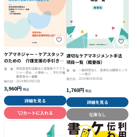
ケアマネジャー・ケアスタッフ
適切なケアマネジメント手法
のための 介護支援の手引き
項目一覧（概要版）
利用者の理解を深める課題分析
特定非営利活動法人宮城県ケアマネ
著 者：
一般財団法人 長寿社会開発センタ
著 者：
ジャー協会、小湊純一。、手引き編
ー＝発行
集委員会＝編集
2024年04月30日
発行日：
2024年05月15日
発行日：
3,960円
1,760円
詳細を見る
詳細を見る
カートに入れる
在庫なし