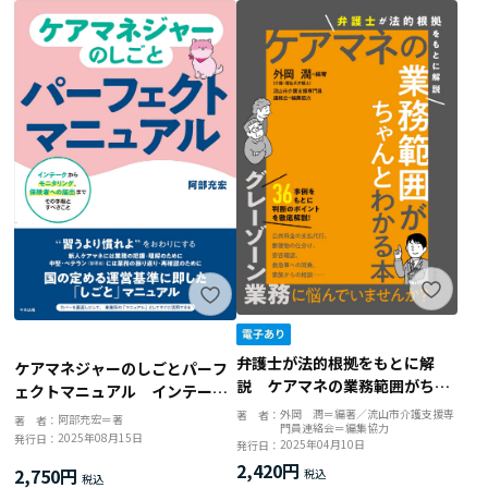
弁護士が法的根拠をもとに解
ケアマネジャーのしごとパーフ
説 ケアマネの業務範囲がちゃ
ェクトマニュアル インテーク
んとわかる本
からモニタリング、保険者への
外岡 潤＝編著／流山市介護支援専
著 者：
阿部充宏＝著
著 者：
門員連絡会＝編集協力
届出まで その手順とすべきこ
2025年08月15日
発行日：
2025年04月10日
発行日：
と
2,420円
2,750円