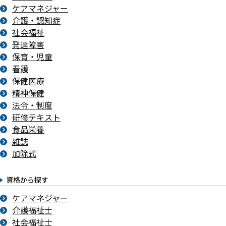
ケアマネジャー
介護・認知症
社会福祉
発達障害
保育・児童
看護
保健医療
精神保健
法令・制度
研修テキスト
食品栄養
雑誌
加除式
資格から探す
ケアマネジャー
介護福祉士
社会福祉士