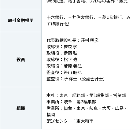
web関連、電子書籍、DVD等の製作・販売
十六銀行、三井住友銀行、三菱UFJ銀行、み
取引金融機関
ずほ銀行 他
代表取締役社長：荘村 明彦
取締役：笹森 学
取締役：伊藤 弘
役員
取締役：松下 寿
取締役：若原 義弘
監査役：笹山 睦弘
監査役：所 洋士（公認会計士）
本社：東京 総務部・第1編集部・営業部
事業所：岐阜 第2編集部
組織
営業所：仙台・東京・岐阜・大阪・広島・
福岡
配送センター：東大和市