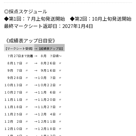
◎採点スケジュール
◆第1回：７月上旬発送開始 ◆第2回：10月上旬発送開始
最終マークシート返却日：2027年1月4日
《成績表アップ日目安》
【マークシート受領】
→【成績表アップ日】
７月２7日まで到着
→ ８月 ７日頃～
８月１７日 〃
→ ８月２６日 〃
９月 ７日 〃
→ ９月１６日 〃
９月２８日 〃
→１０月 ７日 〃
１０月１３日 〃
→１０月２２日 〃
１０月２７日 〃
→１１月 ６日 〃
１１月１１日 〃
→１１月２０日 〃
１１月１８日 〃
→１１月２７日 〃
１１月２５日 〃
→１２月 ４日 〃
１２月 ２日 〃
→１２月１１日 〃
１２月１０日 〃
→１２月１８日 〃
１月 ４日 〃
→ １月１２日 〃