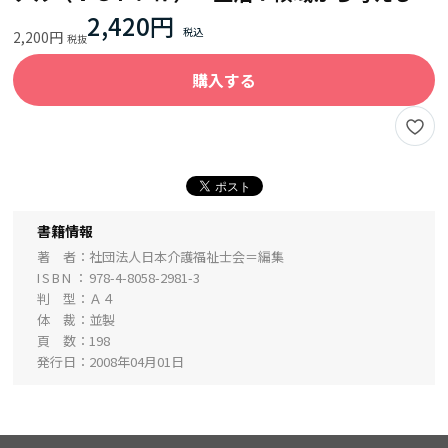
2,420円
2,200円
購入する
書籍情報
著 者
社団法人日本介護福祉士会＝編集
ISBN
978-4-8058-2981-3
判 型
Ａ４
体 裁
並製
頁 数
198
発行日
2008年04月01日