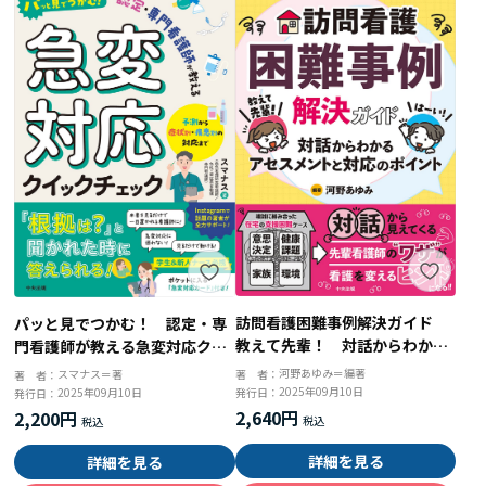
訪問看護困難事例解決ガイド
パッと見でつかむ！ 認定・専
教えて先輩！ 対話からわかる
門看護師が教える急変対応クイ
アセスメントと対応のポイント
ックチェック 予測から症状
河野あゆみ＝編著
著 者：
スマナス＝著
著 者：
別・疾患別の対応まで
2025年09月10日
発行日：
2025年09月10日
発行日：
2,640円
2,200円
詳細を見る
詳細を見る