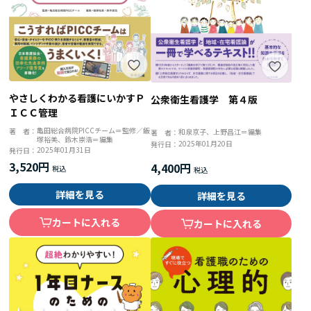
やさしくわかる看護にいかすＰ
公衆衛生看護学 第４版
ＩＣＣ管理
亀田総合病院PICCチーム＝監修／飯
著 者：
和泉京子、上野昌江＝編集
著 者：
塚裕美、鈴木崇浩＝編集
2025年01月20日
発行日：
2025年01月31日
発行日：
3,520円
4,400円
詳細を見る
詳細を見る
カートに入れる
カートに入れる