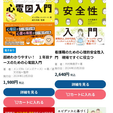
看護職のための心理的安全性入
超絶わかりやすい！ １年目ナ
門 現場ですぐに役立つ
ースのための心電図入門
大村美樹子＝著
著 者：
2024年10月20日
発行日：
メンズNs（メンズナース）＝著／道
著 者：
又元裕＝監修
2,640円
2024年12月20日
発行日：
1,980円
詳細を見る
詳細を見る
カートに入れる
カートに入れる