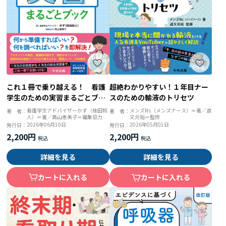
これ１冊で乗り越える！ 看護
超絶わかりやすい！１年目ナー
学生のための実習まるごとブッ
スのための輸液のトリセツ
ク
看護学生アドバイザーかず（桂田和
メンズNs（メンズナース）＝著／道
著 者：
著 者：
人）＝著／髙山恵美子＝編集協力
又元裕＝監修
2026年06月10日
2026年05月01日
発行日：
発行日：
2,200円
2,200円
詳細を見る
詳細を見る
カートに入れる
カートに入れる