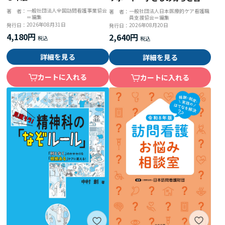
を促すアプローチ
一般社団法人全国訪問看護事業協会
一般社団法人日本医療的ケア看護職
著 者：
著 者：
＝編集
員支援協会＝編集
2026年08月31日
2026年08月20日
発行日：
発行日：
4,180円
2,640円
詳細を見る
詳細を見る
カートに入れる
カートに入れる