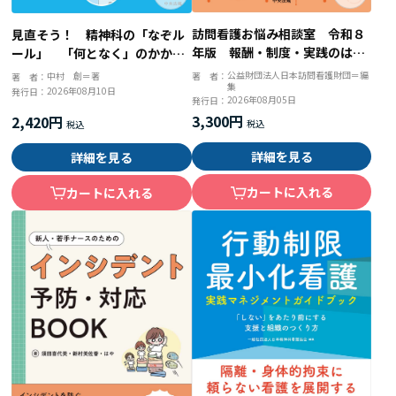
訪問看護お悩み相談室 令和８
見直そう！ 精神科の「なぞル
年版 報酬・制度・実践のはて
ール」 「何となく」のかかわ
なを解決
りを「根拠ある」ケアに変え
公益財団法人日本訪問看護財団＝編
中村 創＝著
著 者：
著 者：
集
る！
2026年08月10日
発行日：
2026年08月05日
発行日：
3,300円
2,420円
詳細を見る
詳細を見る
カートに入れる
カートに入れる