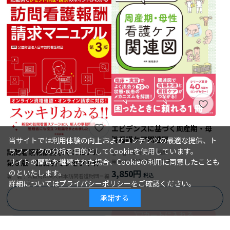
エビデンスに基づく周産期・母
性看護ケア関連図
当サイトでは利用体験の向上およびコンテンツの最適な提供、ト
ラフィックの分析を目的としてCookieを使用しています。
訪問看護報酬請求マニュアル
細坂泰子＝編集
著 者：
サイトの閲覧を継続された場合、Cookieの利用に同意したことも
2024年09月01日
発行日：
第３版 記載例でレセプト作
3,850円
のといたします。
成・請求のポイントがわかる
公益財団法人日本訪問看護財団＝編
著 者：
詳細については
プライバシーポリシー
をご確認ください。
集
2024年09月10日
発行日：
詳細を見る
承諾する
商品を絞り込む
3,740円
カートに入れる
詳細を見る