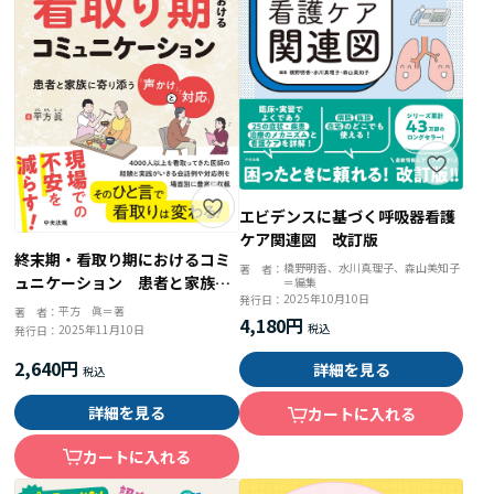
エビデンスに基づく呼吸器看護
ケア関連図 改訂版
終末期・看取り期におけるコミ
橋野明香、水川真理子、森山美知子
著 者：
ュニケーション 患者と家族に
＝編集
2025年10月10日
発行日：
寄り添う「声かけ」と「対応」
平方 眞＝著
著 者：
4,180円
2025年11月10日
発行日：
2,640円
詳細を見る
詳細を見る
カートに入れる
カートに入れる