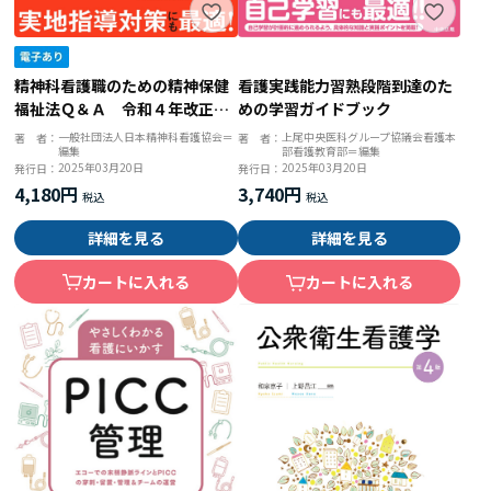
精神科看護職のための精神保健
看護実践能力習熟段階到達のた
福祉法Ｑ＆Ａ 令和４年改正・
めの学習ガイドブック
令和６年施行対応版
一般社団法人日本精神科看護協会＝
上尾中央医科グループ協議会看護本
著 者：
著 者：
編集
部看護教育部＝編集
2025年03月20日
2025年03月20日
発行日：
発行日：
4,180円
3,740円
詳細を見る
詳細を見る
カートに入れる
カートに入れる