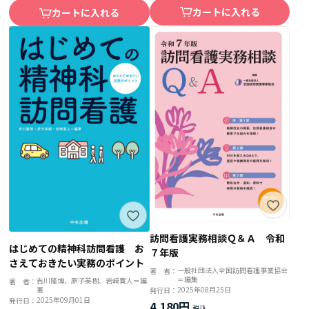
カートに入れる
カートに入れる
訪問看護実務相談Ｑ＆Ａ 令和
はじめての精神科訪問看護 お
７年版
さえておきたい実務のポイント
一般社団法人全国訪問看護事業協会
著 者：
＝編集
吉川隆博、原子英樹、岩﨑寛人＝編
著 者：
著
2025年08月25日
発行日：
2025年09月01日
発行日：
4,180円