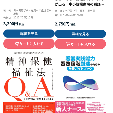
が出る 中小規模病院の看護管
理メソッド
日本褥瘡学会・在宅ケア推進協会＝
著 者：
水戸美津子、榎本 晶＝著
著 者：
編集
2025年04月20日
発行日：
2025年06月10日
発行日：
3,300円
2,750円
詳細を見る
詳細を見る
カートに入れる
カートに入れる