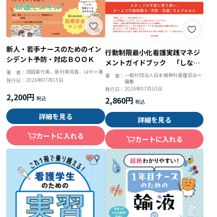
新人・若手ナースのためのイン
行動制限最小化看護実践マネジ
シデント予防・対応ＢＯＯＫ
メントガイドブック 「しな
い」をあたり前にする支援と組
須田喜代美、新村美佐香、はや＝著
著 者：
一般社団法人日本精神科看護協会＝
著 者：
2026年07月15日
発行日：
編集
織のつくり方
2026年07月10日
発行日：
2,200円
2,860円
詳細を見る
詳細を見る
カートに入れる
カートに入れる