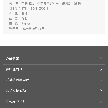
著 者
中央法規「ケアマネジャー」編集部＝編集
ISBN
978-4-8243-0505-3
判 型
Ｂ５
体 裁
並製
頁 数
約120
発行日
2026年09月15日
企業情報
書店様向け
ご購読者様向け
返品入帖依頼
ご利用ガイド