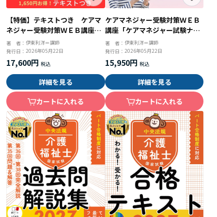
【特価】テキストつき ケアマ
ケアマネジャー受験対策ＷＥＢ
ネジャー受験対策ＷＥＢ講座
講座「ケアマネジャー試験ナビ
「ケアマネジャー試験ナビ２０
２０２６」全セット
伊東利洋＝講師
伊東利洋＝講師
著 者：
著 者：
２６」全セット
2026年05月22日
2026年05月22日
発行日：
発行日：
17,600円
15,950円
詳細を見る
詳細を見る
カートに入れる
カートに入れる