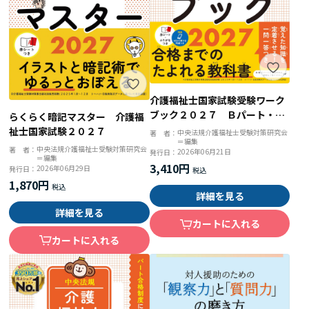
介護福祉士国家試験受験ワーク
ブック２０２７ Ｂパート・Ｃ
らくらく暗記マスター 介護福
パート
祉士国家試験２０２７
中央法規介護福祉士受験対策研究会
著 者：
＝編集
中央法規介護福祉士受験対策研究会
著 者：
2026年06月21日
発行日：
＝編集
3,410円
2026年06月29日
発行日：
1,870円
詳細を見る
詳細を見る
カートに入れる
カートに入れる