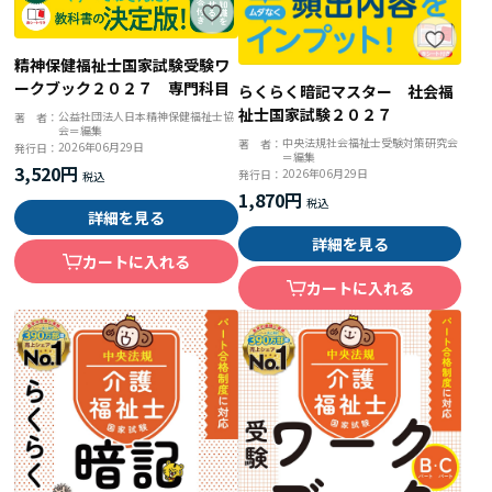
精神保健福祉士国家試験受験ワ
ークブック２０２７ 専門科目
らくらく暗記マスター 社会福
祉士国家試験２０２７
公益社団法人日本精神保健福祉士協
著 者：
会＝編集
中央法規社会福祉士受験対策研究会
著 者：
2026年06月29日
発行日：
＝編集
3,520円
2026年06月29日
発行日：
1,870円
詳細を見る
詳細を見る
カートに入れる
カートに入れる