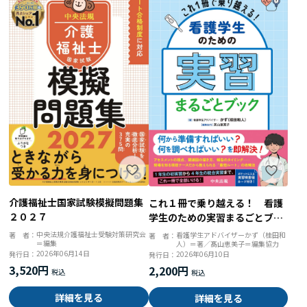
介護福祉士国家試験模擬問題集
これ１冊で乗り越える！ 看護
２０２７
学生のための実習まるごとブッ
ク
中央法規介護福祉士受験対策研究会
著 者：
看護学生アドバイザーかず（桂田和
著 者：
＝編集
人）＝著／髙山恵美子＝編集協力
2026年06月14日
発行日：
2026年06月10日
発行日：
3,520円
2,200円
詳細を見る
詳細を見る