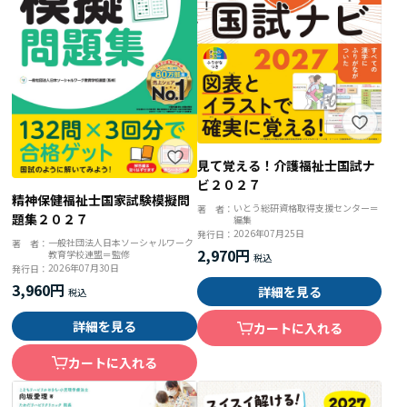
見て覚える！介護福祉士国試ナ
ビ２０２７
精神保健福祉士国家試験模擬問
いとう総研資格取得支援センター＝
著 者：
題集２０２７
編集
2026年07月25日
発行日：
一般社団法人日本ソーシャルワーク
著 者：
2,970円
教育学校連盟＝監修
2026年07月30日
発行日：
3,960円
詳細を見る
詳細を見る
カートに入れる
カートに入れる