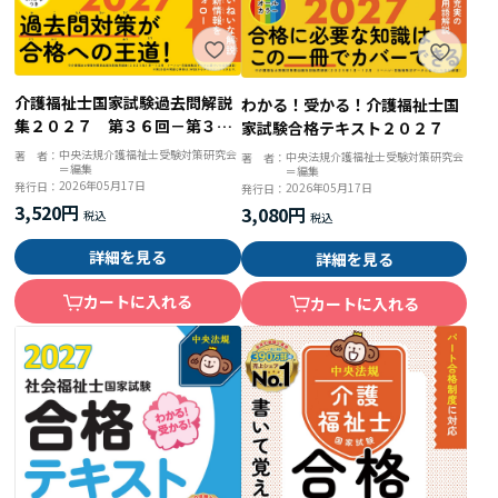
介護福祉士国家試験過去問解説
わかる！受かる！介護福祉士国
集２０２７ 第３６回－第３８
家試験合格テキスト２０２７
回完全解説＋第３５回問題＆解
中央法規介護福祉士受験対策研究会
著 者：
中央法規介護福祉士受験対策研究会
著 者：
＝編集
答
＝編集
2026年05月17日
発行日：
2026年05月17日
発行日：
3,520円
3,080円
詳細を見る
詳細を見る
カートに入れる
カートに入れる