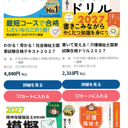
書いて覚える！介護福祉士国家
わかる！受かる！社会福祉士国
試験合格ドリル２０２７
家試験合格テキスト２０２７
中央法規介護福祉士受験対策研究会
著 者：
中央法規社会福祉士受験対策研究会
著 者：
＝編集
＝編集
2026年05月10日
発行日：
2026年05月14日
発行日：
2,310円
4,840円
詳細を見る
詳細を見る
カートに入れる
カートに入れる