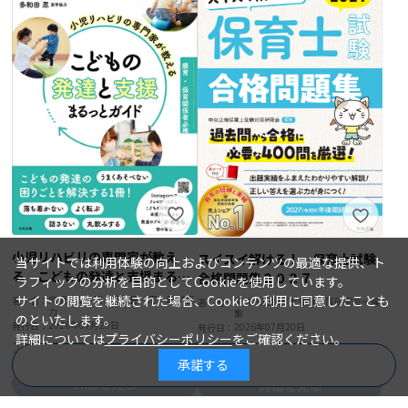
小児リハビリの専門家が教え
スイスイ解ける！ 保育士試験
当サイトでは利用体験の向上およびコンテンツの最適な提供、ト
る こどもの発達と支援まるっ
合格問題集２０２７
ラフィックの分析を目的としてCookieを使用しています。
とガイド 療育・保育関係者必
サイトの閲覧を継続された場合、Cookieの利用に同意したことも
向坂愛理＝著、多和田 忍＝医学協
著 者：
中央法規保育士受験対策研究会＝編
著 者：
力
携
集
のといたします。
2026年07月20日
発行日：
2026年07月20日
発行日：
詳細については
プライバシーポリシー
をご確認ください。
2,640円
2,750円
承諾する
商品を絞り込む
詳細を見る
詳細を見る