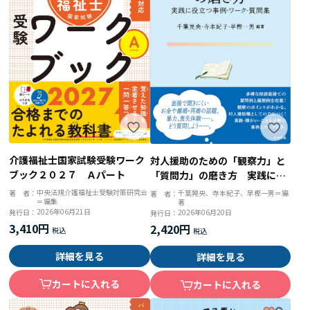
介護福祉士国家試験受験ワーク
対人援助のための「観察力」と
ブック２０２７ Ａパート
「質問力」の磨き方 実践に役
立つ事例・ワーク・質問集
中央法規介護福祉士受験対策研究会
著 者：
千葉晃央、寺本紀子、早樫一男＝編
著 者：
＝編集
著
2026年06月21日
発行日：
2026年06月20日
発行日：
3,410円
2,420円
詳細を見る
詳細を見る
カートに入れる
カートに入れる