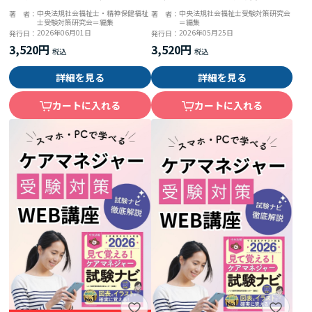
７ 共通科目
中央法規社会福祉士・精神保健福祉
中央法規社会福祉士受験対策研究会
著 者：
著 者：
士受験対策研究会＝編集
＝編集
2026年06月01日
2026年05月25日
発行日：
発行日：
3,520円
3,520円
詳細を見る
詳細を見る
カートに入れる
カートに入れる