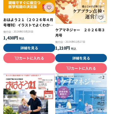
おはよう２１（２０２６年４月
号増刊）イラストでよくわかる
ケアマネジャー ２０２６年３
高齢者の病気 基礎知識とケア
2026年03月20日
発行日：
月号
のポイント
1,430円
2026年02月27日
発行日：
1,210円
詳細を見る
詳細を見る
カートに入れる
カートに入れる