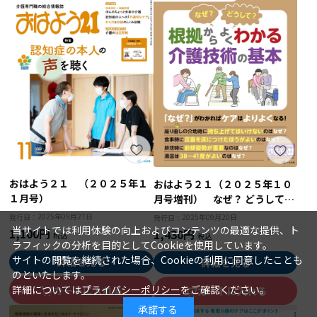
おはよう２１ （２０２５年１
おはよう２１（２０２５年１０
１月号）
月号増刊） なぜ？ どうして？
根拠からよくわかる介護技術の
2025年09月27日
発行日：
2025年09月20日
発行日：
基本
当サイトでは利用体験の向上およびコンテンツの最適な提供、ト
1,100円
1,430円
ラフィックの分析を目的としてCookieを使用しています。
サイトの閲覧を継続された場合、Cookieの利用に同意したことも
詳細を見る
詳細を見る
のといたします。
詳細については
プライバシーポリシー
をご確認ください。
カートに入れる
カートに入れる
承諾する