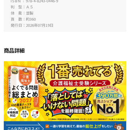
ISBN
978-4-8243-0446-9
判 型
Ａ５
体 裁
並製
頁 数
約360
発行日
2026年07月19日
商品詳細