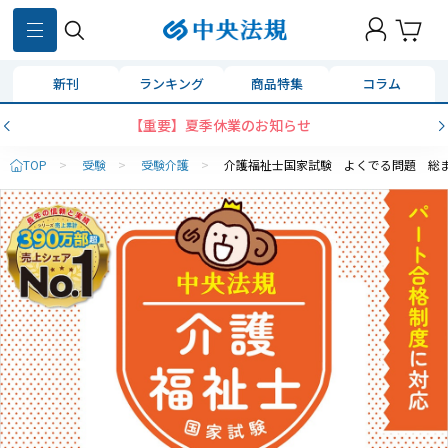
新刊
ランキング
商品特集
コラム
【重要】夏季休業のお知らせ
TOP
>
受験
>
受験介護
>
介護福祉士国家試験 よくでる問題 総