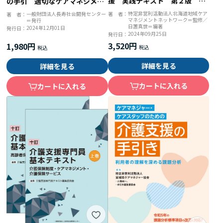
援 実践テキスト 第２版 サ
の手引 適切なケアマネジメン
ービス管理責任者・児童発達支
ト手法の導入と活用
特定非営利活動法人北海道地域ケア
著 者：
一般財団法人長寿社会開発センター
著 者：
マネジメントネットワーク＝監修／
援管理責任者 基礎研修・実践
＝発行
日置真世＝編著
2024年12月01日
発行日：
研修・更新研修カリキュラム対
2024年09月25日
発行日：
応
3,520円
1,980円
詳細を見る
詳細を見る
カートに入れる
カートに入れる