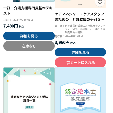
十訂 介護支援専門員基本テキ
スト
ケアマネジャー・ケアスタッフ
のための 介護支援の手引き
2024年06月01日
発行日：
利用者の理解を深める課題分析
7,480円
特定非営利活動法人宮城県ケアマネ
著 者：
ジャー協会、小湊純一。、手引き編
集委員会＝編集
詳細を見る
2024年05月15日
発行日：
3,960円
在庫なし
詳細を見る
カートに入れる