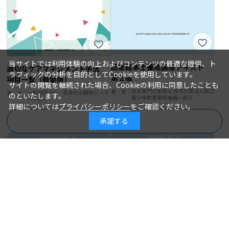
当サイトでは利用体験の向上およびコンテンツの最適な提供、ト
認定絵本士養成講座テキスト
適切なケアマネジメント手法
ラフィックの分析を目的としてCookieを使用しています。
第２版
項目一覧（概要版）
サイトの閲覧を継続された場合、Cookieの利用に同意したことも
絵本専門士委員会 独立行政法人国立
著 者：
一般財団法人 長寿社会開発センタ
著 者：
のといたします。
青少年教育振興機構＝発行
ー＝発行
2024年04月15日
詳細については
プライバシーポリシー
をご確認ください。
発行日：
2024年04月30日
発行日：
1,980円
1,760円
承諾する
商品を絞り込む
詳細を見る
詳細を見る
カートに入れる
在庫なし