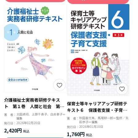
介護福祉士実務者研修テキス
保育士等キャリアアップ研修テ
ト 第１巻 人間と社会 第５
キスト６ 保護者支援・子育て
版
太田貞司、上原千寿子、白井孝子＝
著 者：
支援 第３版
秋田喜代美、馬場耕一郎＝監修／矢
編集
著 者：
萩恭子＝編集
2026年02月20日
発行日：
2026年01月10日
発行日：
2,420円
1,760円