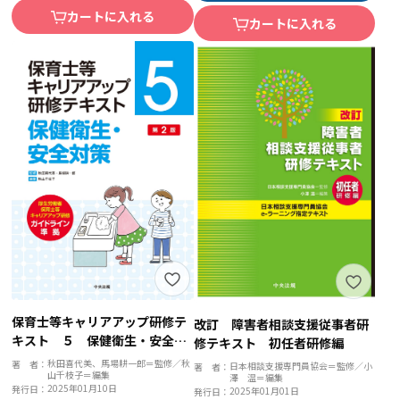
カートに入れる
カートに入れる
保育士等キャリアアップ研修テ
改訂 障害者相談支援従事者研
キスト ５ 保健衛生・安全対
修テキスト 初任者研修編
策 第２版
秋田喜代美、馬場耕一郎＝監修／秋
著 者：
日本相談支援専門員協会＝監修／小
著 者：
山千枝子＝編集
澤 温＝編集
2025年01月10日
発行日：
2025年01月01日
発行日：