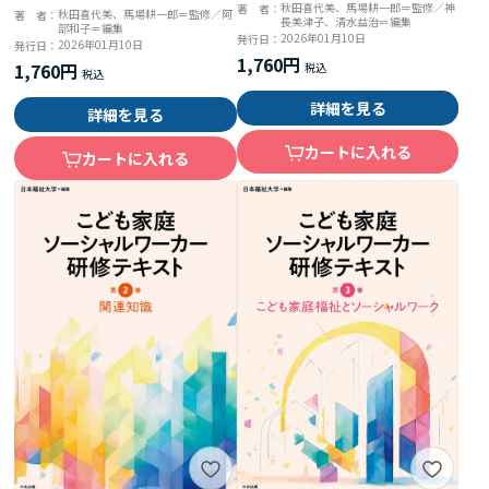
秋田喜代美、馬場耕一郎＝監修／神
著 者：
秋田喜代美、馬場耕一郎＝監修／阿
著 者：
長美津子、清水益治＝編集
部和子＝編集
2026年01月10日
発行日：
2026年01月10日
発行日：
1,760円
1,760円
詳細を見る
詳細を見る
カートに入れる
カートに入れる