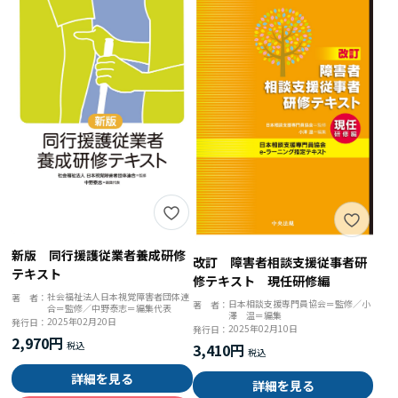
新版 同行援護従業者養成研修
改訂 障害者相談支援従事者研
テキスト
修テキスト 現任研修編
社会福祉法人日本視覚障害者団体連
著 者：
日本相談支援専門員協会＝監修／小
著 者：
合＝監修／中野泰志＝編集代表
澤 温＝編集
2025年02月20日
発行日：
2025年02月10日
発行日：
2,970円
3,410円
詳細を見る
詳細を見る