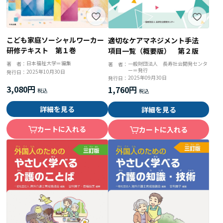
こども家庭ソーシャルワーカー
適切なケアマネジメント手法
研修テキスト 第１巻
項目一覧（概要版） 第２版
日本福祉大学＝編集
一般財団法人 長寿社会開発センタ
著 者：
著 者：
ー＝発行
2025年10月30日
発行日：
2025年09月30日
発行日：
3,080円
1,760円
詳細を見る
詳細を見る
カートに入れる
カートに入れる