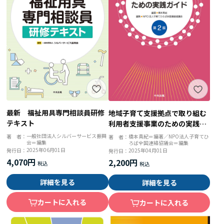
最新 福祉用具専門相談員研修
地域子育て支援拠点で取り組む
テキスト
利用者支援事業のための実践ガ
イド 第２版
一般社団法人シルバーサービス振興
著 者：
橋本真紀＝編著／NPO法人子育てひ
著 者：
会＝編集
ろば全国連絡協議会＝編集
2025年06月01日
発行日：
2025年04月01日
発行日：
4,070円
2,200円
詳細を見る
詳細を見る
カートに入れる
カートに入れる