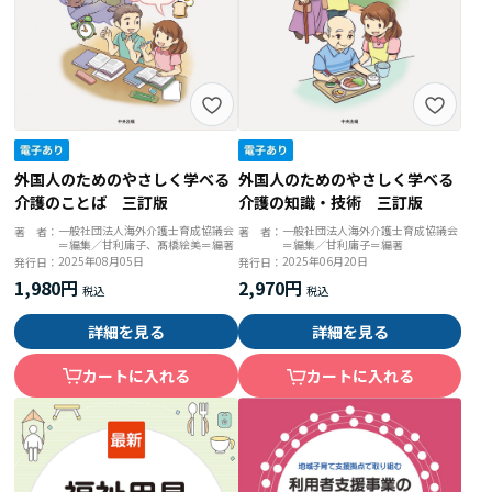
外国人のためのやさしく学べる
外国人のためのやさしく学べる
介護のことば 三訂版
介護の知識・技術 三訂版
一般社団法人海外介護士育成協議会
一般社団法人海外介護士育成協議会
著 者：
著 者：
＝編集／甘利庸子、髙橋絵美＝編著
＝編集／甘利庸子＝編著
2025年08月05日
2025年06月20日
発行日：
発行日：
1,980円
2,970円
詳細を見る
詳細を見る
カートに入れる
カートに入れる