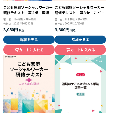
こども家庭ソーシャルワーカー
こども家庭ソーシャルワーカー
研修テキスト 第２巻 関連知
研修テキスト 第３巻 こども
識
家庭福祉とソーシャルワーク
日本福祉大学＝編集
日本福祉大学＝編集
著 者：
著 者：
2025年10月30日
2025年10月30日
発行日：
発行日：
3,080円
3,300円
詳細を見る
詳細を見る
カートに入れる
カートに入れる