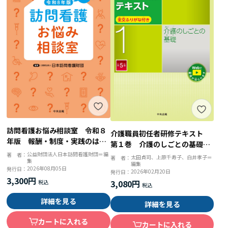
訪問看護お悩み相談室 令和８
介護職員初任者研修テキスト
年版 報酬・制度・実践のはて
第１巻 介護のしごとの基礎
なを解決
第５版
公益財団法人日本訪問看護財団＝編
著 者：
太田貞司、上原千寿子、白井孝子＝
著 者：
集
編集
2026年08月05日
発行日：
2026年02月20日
発行日：
3,300円
3,080円
詳細を見る
詳細を見る
カートに入れる
カートに入れる