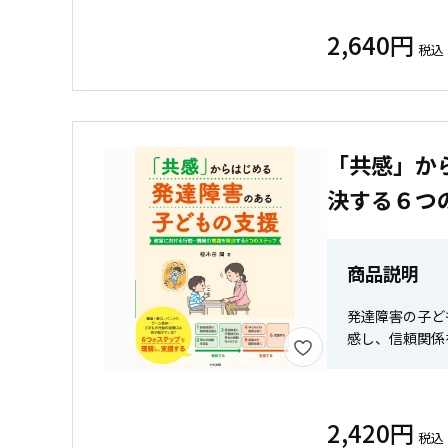
2,640円
税込
「共感」か
決する６つ
商品説明
発達障害の子ど
感し、信頼関係
2,420円
税込