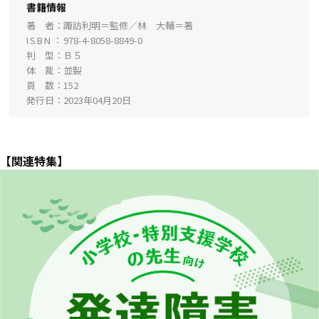
書籍情報
著 者
諏訪利明＝監修／林 大輔＝著
ISBN
978-4-8058-8849-0
判 型
Ｂ５
体 裁
並製
頁 数
152
発行日
2023年04月20日
【関連特集】