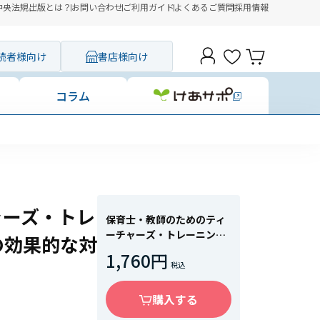
中央法規出版とは？
お問い合わせ
ご利用ガイド
よくあるご質問
採用情報
読者様向け
書店様向け
コラム
ャーズ・トレ
保育士・教師のためのティ
ーチャーズ・トレーニン
の効果的な対
グ 発達障害のある子への
1,760円
効果的な対応を学ぶ
購入する