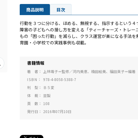
商品説明
目次
行動を３つに分ける、ほめる、無視する、指示するという４
障害の子どもへの接し方を変える「ティーチャーズ・トレー
もの「困った行動」を減らし、クラス運営が楽になる手法を
育園・小学校での実践事例も収載。
書籍情報
著 者
上林靖子＝監修／河内美恵、楠田絵美、福田英子＝編著
ISBN
978-4-8058-5388-7
判 型
Ｂ５変
体 裁
並製
頁 数
108
発行日
2016年07月10日