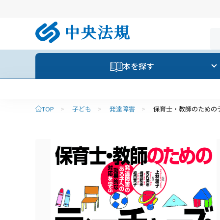
本を探す
TOP
>
子ども
>
発達障害
>
保育士・教師のための