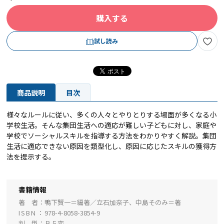
購入する
試し読み
商品説明
目次
様々なルールに従い、多くの人々とやりとりする場面が多くなる小
学校生活。そんな集団生活への適応が難しい子どもに対し、家庭や
学校でソーシャルスキルを指導する方法をわかりやすく解説。集団
生活に適応できない原因を類型化し、原因に応じたスキルの獲得方
法を提示する。
書籍情報
著 者
鴨下賢一＝編著／立石加奈子、中島そのみ＝著
ISBN
978-4-8058-3854-9
判 型
Ｂ５変