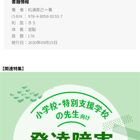
書籍情報
著 者
松浦直己＝著
ISBN
978-4-8058-8192-7
判 型
Ｂ５
体 裁
並製
頁 数
176
発行日
2020年09月15日
【関連特集】