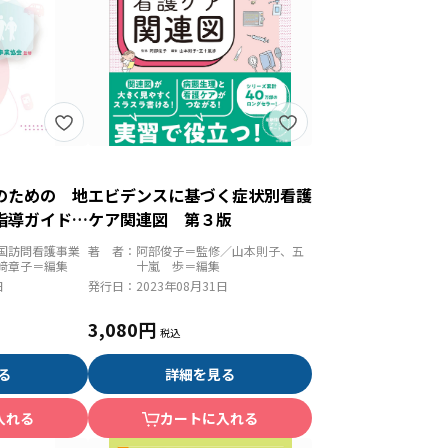
のための 地
エビデンスに基づく症状別看護
指導ガイドブ
ケア関連図 第３版
国訪問看護事業
著 者：
阿部俊子＝監修／山本則子、五
﨑章子＝編集
十嵐 歩＝編集
日
発行日：
2023年08月31日
3,080円
る
詳細を見る
入れる
カートに入れる