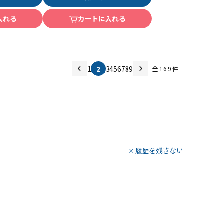
入れる
カートに入れる
1
2
3
4
5
6
7
8
9
全
169
件
履歴を残さない