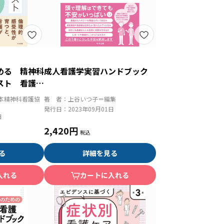
める 精神科
成人看護学実習ハンドブック
スト 看護の
切なケアにつ
本精神科看護協
著 者：
上谷いつ子＝編集
発行日：
2023年09月01日
日
2,420円
る
詳細を見る
入れる
カートに入れる