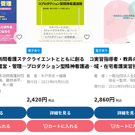
訪問看護ステ
クライエントとともに創る コ
実習指導者・教員
・経営・管理
プロダクション型精神看護過
域・在宅看護実習
着実なマネジ
程 基礎知識・事例＆計画シー
ック
本訪問看護財団
著 者：
木戸芳史＝編著
著 者：
一般社団法人全
そう
トで実践に活かす
美、藤野泰平、
協会＝監修／尾
発行日：
2023年09月01日
 希＝著
発行日：
2023年09月01
日
2,420円
2,860円
る
詳細を見る
詳細を見
入れる
カートに入れる
カートに