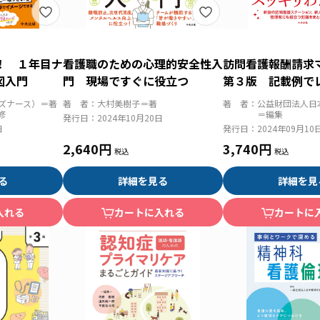
！ １年目ナ
看護職のための心理的安全性入
訪問看護報酬請
図入門
門 現場ですぐに役立つ
第３版 記載例で
成・請求のポイン
ンズナース）＝著
著 者：
大村美樹子＝著
著 者：
公益財団法人日
修
＝編集
発行日：
2024年10月20日
日
発行日：
2024年09月10
2,640円
3,740円
る
詳細を見る
詳細を見
入れる
カートに入れる
カートに