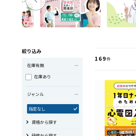
絞り込み
169
件
在庫有無
在庫あり
ジャンル
指定なし
資格から探す
研修から探す