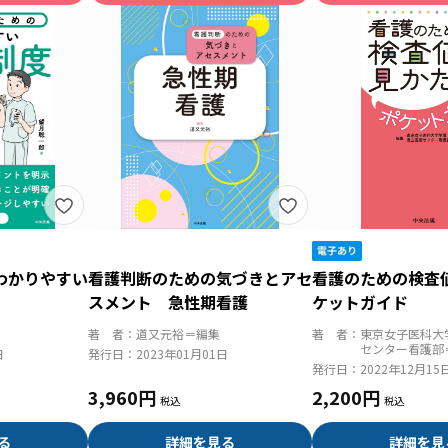
わかりやすい
看護判断のための気づきとアセ
看護のための検査
スメント 急性期看護
ケットガイド
著 者：
道又元裕＝編集
著 者：
東京女子医科大
センター看護部
日
発行日：
2023年01月01日
発行日：
2022年12月15
3,960円
2,200円
る
詳細を見る
詳細を見