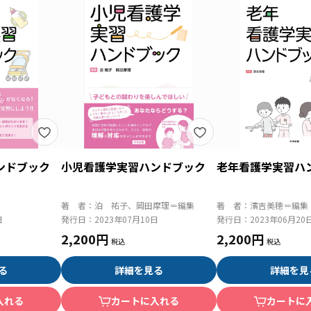
ンドブック
小児看護学実習ハンドブック
老年看護学実習ハ
著 者：
泊 祐子、岡田摩理＝編集
著 者：
濱吉美穂＝編集
日
発行日：
2023年07月10日
発行日：
2023年06月20
2,200円
2,200円
る
詳細を見る
詳細を見
入れる
カートに入れる
カートに