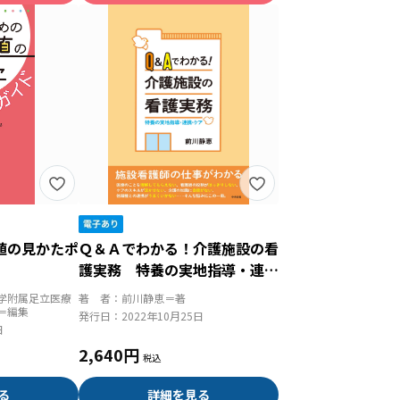
値の見かたポ
Ｑ＆Ａでわかる！介護施設の看
護実務 特養の実地指導・連
携・ケア
学附属足立医療
著 者：
前川静恵＝著
＝編集
発行日：
2022年10月25日
日
2,640円
る
詳細を見る