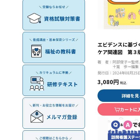
エビデンスに基づ
ケア関連図 第３
著 者：
阿部俊子＝監修
十嵐 歩＝編集
発行日：
2024年08月25
3,080円
詳細を見
カートに