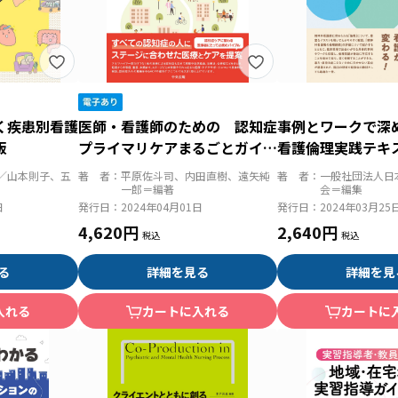
く疾患別看護
医師・看護師のための 認知症
事例とワークで深
版
プライマリケアまるごとガイ
看護倫理実践テキ
ド 最新知識に基づくステージ
質を高め、より適
／山本則子、五
著 者：
平原佐斗司、内田直樹、遠矢純
著 者：
一般社団法人日
アプローチ
なげる
一郎＝編著
会＝編集
日
発行日：
2024年04月01日
発行日：
2024年03月25
4,620円
2,640円
る
詳細を見る
詳細を見
入れる
カートに入れる
カートに