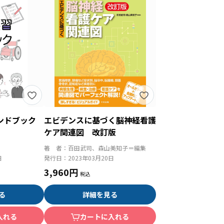
ンドブック
エビデンスに基づく脳神経看護
ケア関連図 改訂版
著 者：
百田武司、森山美知子＝編集
日
発行日：
2023年03月20日
3,960円
る
詳細を見る
入れる
カートに入れる