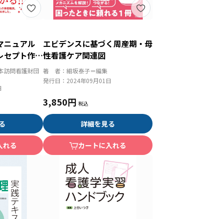
求マニュアル
エビデンスに基づく周産期・母
レセプト作
性看護ケア関連図
トがわかる
本訪問看護財団
著 者：
細坂泰子＝編集
発行日：
2024年09月01日
日
3,850円
る
詳細を見る
入れる
カートに入れる