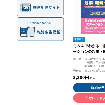
Ｑ＆Ａでわかる 
ーションの起業
確かなスタートと
著 者：
公益財団法人日
メントで成果を出
＝編集／平原優
柳澤優子、加藤
発行日：
2023年09月01
3,300円
詳細を見
カートに