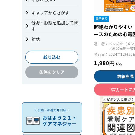
キャリアからさがす
分野・形態を追加して探
超絶わかりやすい
す
ースのための心電
雑誌
著 者：
メンズNs（メ
／道又元裕＝監
発行日：
2024年12月20
絞り込む
1,980円
条件をクリア
詳細を見
カートに