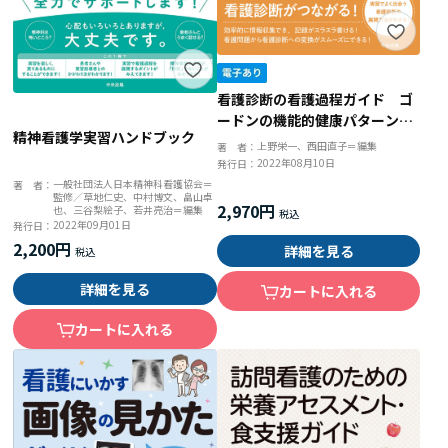
看護診断の看護過程ガイド ゴ
ードンの機能的健康パターンに
精神看護学実習ハンドブック
基づくアセスメント
上野栄一、西田直子＝編集
著 者：
2022年08月10日
発行日：
一般社団法人日本精神科看護協会＝
著 者：
監修／草地仁史、中村博文、畠山卓
2,970円
也、三谷梨絵子、若井亮治＝編集
2022年09月01日
発行日：
2,200円
詳細を見る
詳細を見る
カートに入れる
カートに入れる