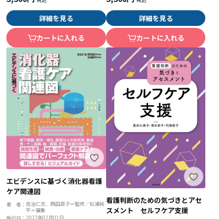
詳細を見る
詳細を見る
カートに入れる
カートに入れる
エビデンスに基づく消化器看護
ケア関連図
看護判断のための気づきとアセ
吉治仁志、西田直子＝監修／松浦純
著 者：
スメント セルフケア支援
平＝編集
2022年02月01日
発行日：