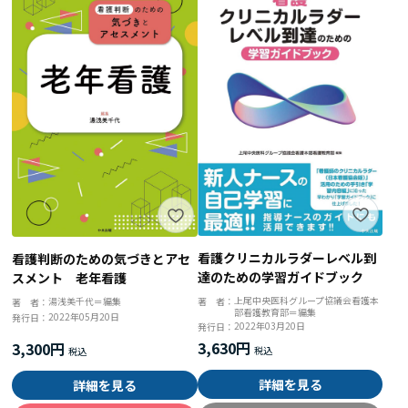
看護クリニカルラダーレベル到
看護判断のための気づきとアセ
達のための学習ガイドブック
スメント 老年看護
上尾中央医科グループ協議会看護本
湯浅美千代＝編集
著 者：
著 者：
部看護教育部＝編集
2022年05月20日
発行日：
2022年03月20日
発行日：
3,630円
3,300円
詳細を見る
詳細を見る