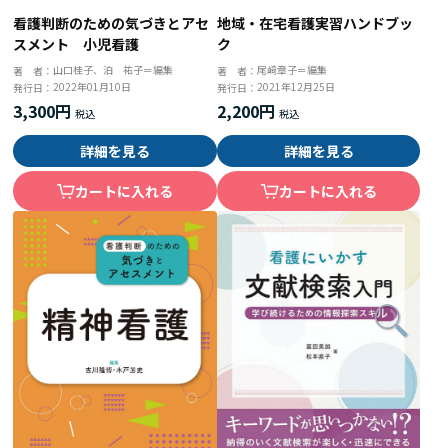
看護判断のための気づきとアセ
地域・在宅看護実習ハンドブッ
スメント 小児看護
ク
山口桂子、泊 祐子＝編集
尾﨑章子＝編集
著 者：
著 者：
2022年01月10日
2021年12月25日
発行日：
発行日：
3,300円
2,200円
詳細を見る
詳細を見る
カートに入れる
カートに入れる