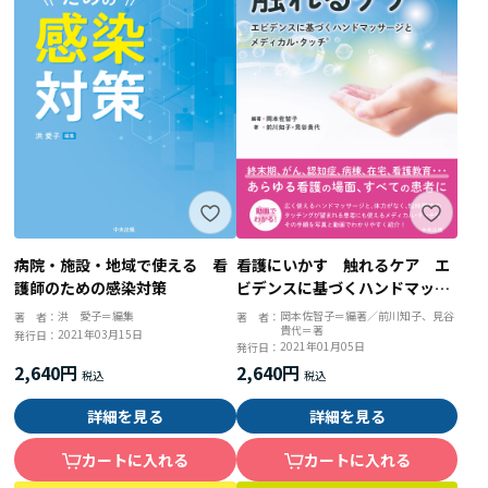
病院・施設・地域で使える 看
看護にいかす 触れるケア エ
護師のための感染対策
ビデンスに基づくハンドマッサ
ージとメディカル・タッチ
洪 愛子＝編集
岡本佐智子＝編著／前川知子、見谷
著 者：
著 者：
貴代＝著
2021年03月15日
発行日：
2021年01月05日
発行日：
2,640円
2,640円
詳細を見る
詳細を見る
カートに入れる
カートに入れる