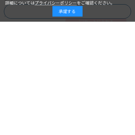
詳細については
プライバシーポリシー
をご確認ください。
集
2024年09月10日
発行日：
詳細を見る
承諾する
商品を絞り込む
3,740円
カートに入れる
詳細を見る
カートに入れる
エビデンスに基づく疾患別看護
ケア関連図 第３版