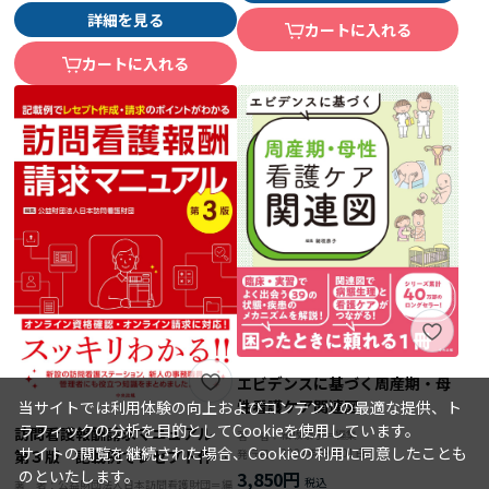
詳細を見る
カートに入れる
カートに入れる
エビデンスに基づく周産期・母
性看護ケア関連図
当サイトでは利用体験の向上およびコンテンツの最適な提供、ト
ラフィックの分析を目的としてCookieを使用しています。
訪問看護報酬請求マニュアル
細坂泰子＝編集
著 者：
サイトの閲覧を継続された場合、Cookieの利用に同意したことも
2024年09月01日
発行日：
第３版 記載例でレセプト作
のといたします。
3,850円
成・請求のポイントがわかる
公益財団法人日本訪問看護財団＝編
著 者：