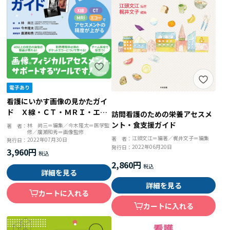
看護にいかす画像の見かたガイ
ド Ｘ線・ＣＴ・ＭＲＩ・エコ
訪問看護のための栄養アセスメ
ーでアセスメントの精度が上が
ント・食支援ガイド
林 尚三＝編集／今木隆太＝医学監
著 者：
修／廣瀬和秀＝画像監修
る
江頭文江＝編著／梶井文子＝編集
著 者：
2022年07月30日
発行日：
2022年06月20日
発行日：
3,960円
2,860円
詳細を見る
詳細を見る
カートに入れる
カートに入れる