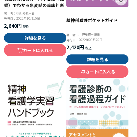
候）でわかる急変時の臨床判断
松山尚弘＝著
著 者：
2022年10月15日
発行日：
精神科看護ポケットガイド
2,640円
川野雅資＝編集
著 者：
詳細を見る
2022年09月20日
発行日：
2,420円
カートに入れる
詳細を見る
カートに入れる