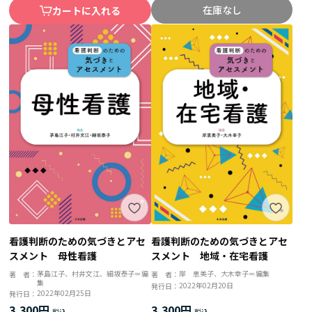
在庫なし
カートに入れる
看護判断のための気づきとアセ
看護判断のための気づきとアセ
スメント 地域・在宅看護
スメント 母性看護
岸 恵美子、大木幸子＝編集
茅島江子、村井文江、細坂泰子＝編
著 者：
著 者：
集
2022年02月20日
発行日：
2022年02月25日
発行日：
3,300円
3,300円