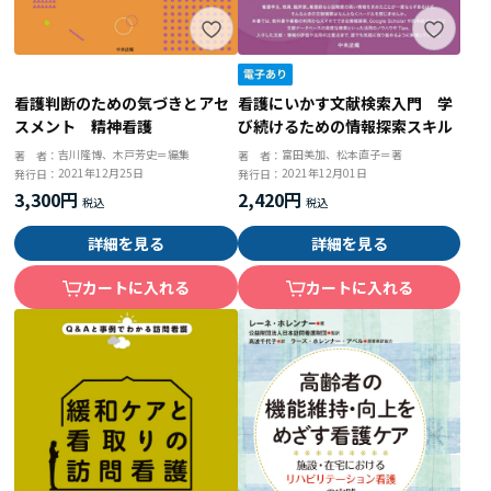
看護判断のための気づきとアセ
看護にいかす文献検索入門 学
スメント 精神看護
び続けるための情報探索スキル
吉川隆博、木戸芳史＝編集
富田美加、松本直子＝著
著 者：
著 者：
2021年12月25日
2021年12月01日
発行日：
発行日：
3,300円
2,420円
詳細を見る
詳細を見る
カートに入れる
カートに入れる