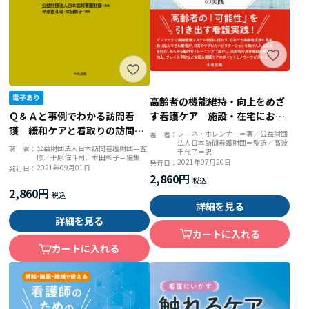
高齢者の機能維持・向上をめざ
す看護ケア 施設・在宅におけ
Ｑ＆Ａと事例でわかる訪問看
るリハビリテーション看護の実
護 緩和ケアと看取りの訪問看
レーネ・ホレンナー＝著／公益財団
著 者：
法人日本訪問看護財団＝監訳／髙波
践
護
公益財団法人日本訪問看護財団＝監
著 者：
千代子＝訳
修／平原佐斗司、本田彰子＝編集
2021年07月20日
発行日：
2021年09月01日
発行日：
2,860円
2,860円
詳細を見る
詳細を見る
カートに入れる
カートに入れる