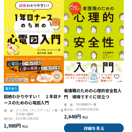
看護職のための心理的安全性入
超絶わかりやすい！ １年目ナ
門 現場ですぐに役立つ
ースのための心電図入門
大村美樹子＝著
著 者：
2024年10月20日
発行日：
メンズNs（メンズナース）＝著／道
著 者：
又元裕＝監修
2,640円
2024年12月20日
発行日：
1,980円
詳細を見る