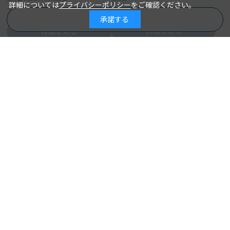
詳細については
プライバシーポリシー
をご確認ください。
2,530円
2,750円
承諾する
商品を絞り込む
詳細を見る
詳細を見る
カートに入れる
カートに入れる
見て覚える！社会福祉士国試ナ
ビ２０２７
介護福祉士国家試験 よくでる
いとう総研資格取得支援センター＝
著 者：