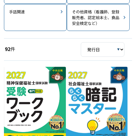
手話関連
その他資格（看護師、登録
販売者、認定絵本士、食品
安全検定など）
92
件