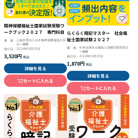
精神保健福祉士国家試験受験ワ
ークブック２０２７ 専門科目
らくらく暗記マスター 社会福
祉士国家試験２０２７
公益社団法人日本精神保健福祉士協
著 者：
会＝編集
中央法規社会福祉士受験対策研究会
著 者：
2026年06月29日
発行日：
＝編集
3,520円
2026年06月29日
発行日：
1,870円
詳細を見る
詳細を見る
カートに入れる
カートに入れる