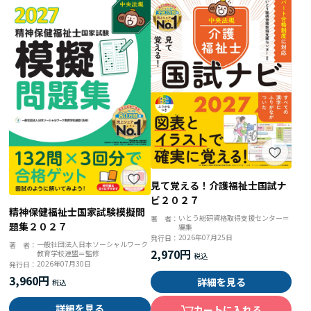
見て覚える！介護福祉士国試ナ
ビ２０２７
精神保健福祉士国家試験模擬問
いとう総研資格取得支援センター＝
著 者：
題集２０２７
編集
2026年07月25日
発行日：
一般社団法人日本ソーシャルワーク
著 者：
2,970円
教育学校連盟＝監修
2026年07月30日
発行日：
3,960円
詳細を見る
詳細を見る
カートに入れる