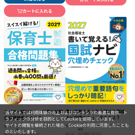
カートに入れる
書いて覚える！社会福祉士国試
スイスイ解ける！ 保育士試験
当サイトでは利用体験の向上およびコンテンツの最適な提供、ト
ナビ穴埋めチェック２０２７
合格問題集２０２７
ラフィックの分析を目的としてCookieを使用しています。
サイトの閲覧を継続された場合、Cookieの利用に同意したことも
いとう総研資格取得支援センター＝
中央法規保育士受験対策研究会＝編
著 者：
著 者：
編集
集
のといたします。
2026年07月19日
2026年07月20日
発行日：
発行日：