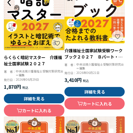
介護福祉士国家試験受験ワーク
ブック２０２７ Ｂパート・Ｃ
らくらく暗記マスター 介護福
パート
祉士国家試験２０２７
中央法規介護福祉士受験対策研究会
著 者：
＝編集
中央法規介護福祉士受験対策研究会
著 者：
2026年06月21日
発行日：
＝編集
3,410円
2026年06月29日
発行日：
1,870円
詳細を見る
詳細を見る
カートに入れる
カートに入れる