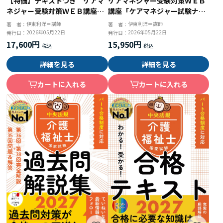
【特価】テキストつき ケアマ
ケアマネジャー受験対策ＷＥＢ
ネジャー受験対策ＷＥＢ講座
講座「ケアマネジャー試験ナビ
「ケアマネジャー試験ナビ２０
２０２６」全セット
伊東利洋＝講師
伊東利洋＝講師
著 者：
著 者：
２６」全セット
2026年05月22日
2026年05月22日
発行日：
発行日：
17,600円
15,950円
詳細を見る
詳細を見る
カートに入れる
カートに入れる