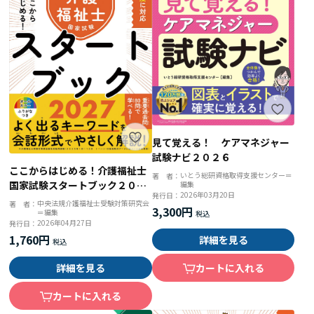
見て覚える！ ケアマネジャー
試験ナビ２０２６
ここからはじめる！介護福祉士
いとう総研資格取得支援センター＝
著 者：
国家試験スタートブック２０２
編集
2026年03月20日
発行日：
７
中央法規介護福祉士受験対策研究会
著 者：
3,300円
＝編集
2026年04月27日
発行日：
1,760円
詳細を見る
詳細を見る
カートに入れる
カートに入れる