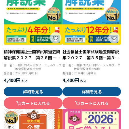
精神保健福祉士国家試験過去問
社会福祉士国家試験過去問解説
解説集２０２７ 第２６回－第
集２０２７ 第３５回－第３８
２８回完全解説＋第２５回問題
回完全解説＋第２７回－第３４
一般社団法人日本ソーシャルワーク
一般社団法人日本ソーシャルワーク
著 者：
著 者：
教育学校連盟＝監修
教育学校連盟＝監修
＆解答
回問題＆解答
2026年05月01日
2026年05月01日
発行日：
発行日：
4,400円
4,400円
詳細を見る
詳細を見る
カートに入れる
カートに入れる