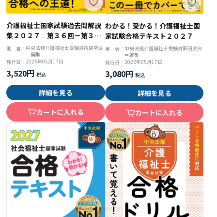
介護福祉士国家試験過去問解説
わかる！受かる！介護福祉士国
集２０２７ 第３６回－第３８
家試験合格テキスト２０２７
回完全解説＋第３５回問題＆解
中央法規介護福祉士受験対策研究会
著 者：
中央法規介護福祉士受験対策研究会
著 者：
＝編集
答
＝編集
2026年05月17日
発行日：
2026年05月17日
発行日：
3,520円
3,080円
詳細を見る
詳細を見る
カートに入れる
カートに入れる