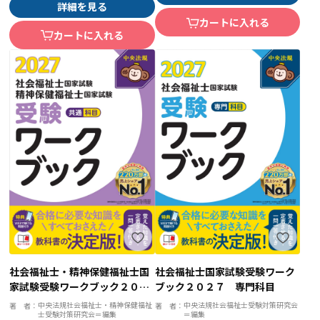
詳細を見る
カートに入れる
カートに入れる
社会福祉士・精神保健福祉士国
社会福祉士国家試験受験ワーク
家試験受験ワークブック２０２
ブック２０２７ 専門科目
７ 共通科目
中央法規社会福祉士・精神保健福祉
中央法規社会福祉士受験対策研究会
著 者：
著 者：
士受験対策研究会＝編集
＝編集