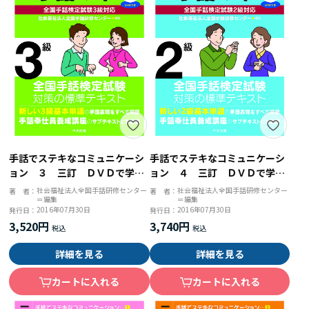
手話でステキなコミュニケーシ
手話でステキなコミュニケーシ
ョン ３ 三訂 ＤＶＤで学ぶ
ョン ４ 三訂 ＤＶＤで学ぶ
手話の本 全国手話検定試験３
手話の本 全国手話検定試験２
社会福祉法人全国手話研修センター
社会福祉法人全国手話研修センター
著 者：
著 者：
＝編集
＝編集
級対応
級対応
2016年07月30日
2016年07月30日
発行日：
発行日：
3,520円
3,740円
詳細を見る
詳細を見る
カートに入れる
カートに入れる