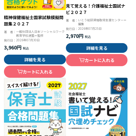
見て覚える！介護福祉士国試ナ
ビ２０２７
精神保健福祉士国家試験模擬問
いとう総研資格取得支援センター＝
著 者：
題集２０２７
編集
2026年07月25日
発行日：
一般社団法人日本ソーシャルワーク
著 者：
2,970円
教育学校連盟＝監修
2026年07月30日
発行日：
3,960円
詳細を見る
詳細を見る
カートに入れる
カートに入れる