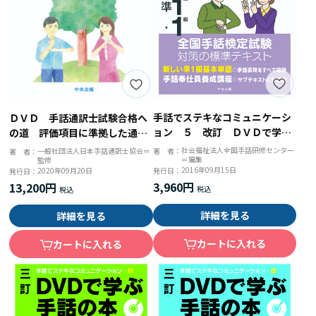
手話でステキなコミュニケーシ
ＤＶＤ 手話通訳士試験合格へ
ョン ５ 改訂 ＤＶＤで学ぶ
の道 評価項目に準拠した通訳
手話の本 全国手話検定試験準
学習のポイント
社会福祉法人全国手話研修センター
著 者：
一般社団法人日本手話通訳士協会＝
著 者：
＝編集
１級・１級対応
監修
2016年09月15日
発行日：
2020年09月20日
発行日：
3,960円
13,200円
詳細を見る
詳細を見る
カートに入れる
カートに入れる