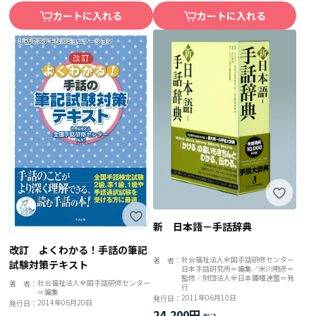
カートに入れる
カートに入れる
新 日本語－手話辞典
改訂 よくわかる！手話の筆記
社会福祉法人全国手話研修センター
著 者：
試験対策テキスト
日本手話研究所＝編集／米川明彦＝
監修／財団法人全日本聾唖連盟＝発
社会福祉法人全国手話研修センター
著 者：
行
＝編集
2011年06月10日
発行日：
2014年06月20日
発行日：
24,200円