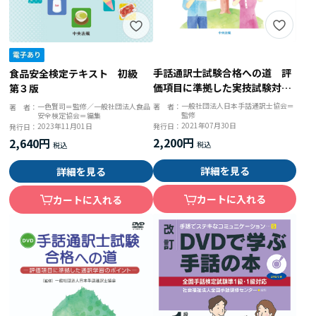
手話通訳士試験合格への道 評
食品安全検定テキスト 初級
価項目に準拠した実技試験対策
第３版
のポイント
一般社団法人日本手話通訳士協会＝
一色賢司＝監修／一般社団法人食品
著 者：
著 者：
監修
安全検定協会＝編集
2021年07月30日
2023年11月01日
発行日：
発行日：
2,200円
2,640円
詳細を見る
詳細を見る
カートに入れる
カートに入れる