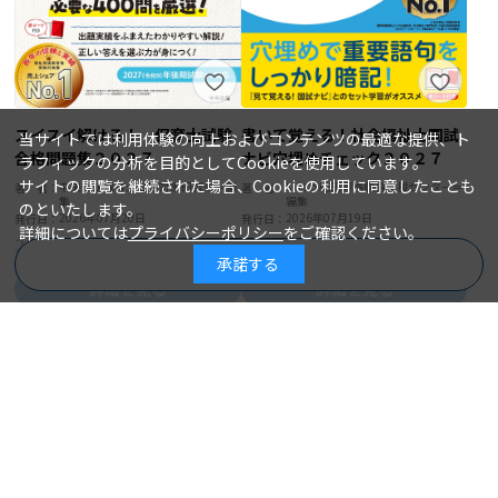
書いて覚える！社会福祉士国試
スイスイ解ける！ 保育士試験
当サイトでは利用体験の向上およびコンテンツの最適な提供、ト
ナビ穴埋めチェック２０２７
合格問題集２０２７
ラフィックの分析を目的としてCookieを使用しています。
サイトの閲覧を継続された場合、Cookieの利用に同意したことも
いとう総研資格取得支援センター＝
中央法規保育士受験対策研究会＝編
著 者：
著 者：
編集
集
のといたします。
2026年07月19日
2026年07月20日
発行日：
発行日：
詳細については
プライバシーポリシー
をご確認ください。
2,530円
2,750円
承諾する
商品を絞り込む
詳細を見る
詳細を見る
カートに入れる
カートに入れる