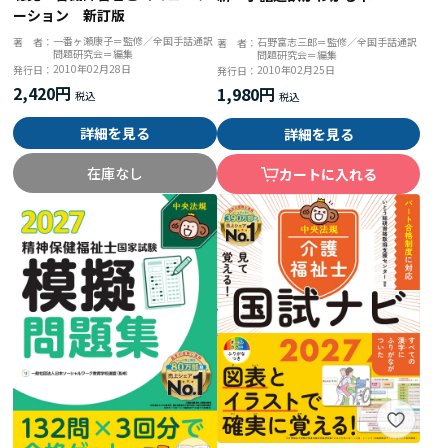
ーション 新訂版
一番ヶ瀬康子＝監修／全国手話通訳
石野富志三郎＝監修／全国手話通訳
著 者：
著 者：
問題研究会＝編集
問題研究会＝編集
2010年02月28日
2010年02月25日
発行日：
発行日：
2,420円
1,980円
詳細を見る
詳細を見る
在庫なし
カートに入れる