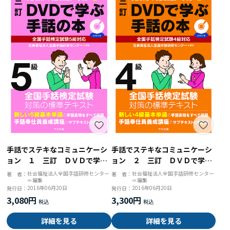
手話でステキなコミュニケーシ
手話でステキなコミュニケーシ
ョン １ 三訂 ＤＶＤで学ぶ
ョン ２ 三訂 ＤＶＤで学ぶ
手話の本 全国手話検定試験５
手話の本 全国手話検定試験４
社会福祉法人全国手話研修センター
社会福祉法人全国手話研修センター
著 者：
著 者：
＝編集
＝編集
級対応
級対応
2016年06月20日
2016年06月20日
発行日：
発行日：
3,080円
3,300円
詳細を見る
詳細を見る