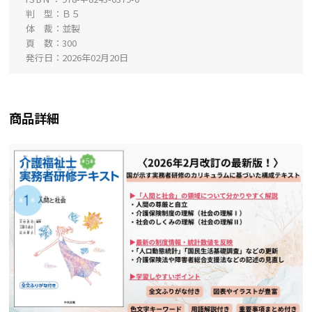
判 型
Ｂ５
体 裁
並製
頁 数
300
発行日
2026年02月20日
商品詳細