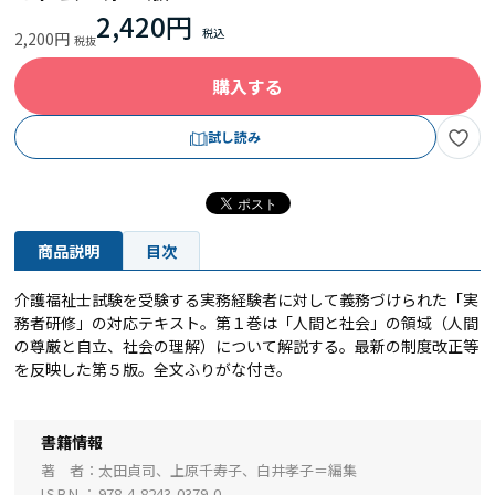
2,420円
2,200円
購入する
試し読み
商品説明
目次
介護福祉士試験を受験する実務経験者に対して義務づけられた「実
務者研修」の対応テキスト。第１巻は「人間と社会」の領域（人間
の尊厳と自立、社会の理解）について解説する。最新の制度改正等
を反映した第５版。全文ふりがな付き。
書籍情報
著 者
太田貞司、上原千寿子、白井孝子＝編集
ISBN
978-4-8243-0379-0