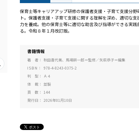
保育士等キャリアアップ研修の保護者支援・子育て支援分野
ト。保護者支援・子育て支援に関する理解を深め、適切な支
力を養成。他の保育士等に適切な助言及び指導ができる実践
る。令和８年１月改訂版。
書籍情報
著 者
秋田喜代美、馬場耕一郎＝監修／矢萩恭子＝編集
ISBN
978-4-8243-0375-2
判 型
Ａ４
体 裁
並製
頁 数
144
発行日
2026年01月10日