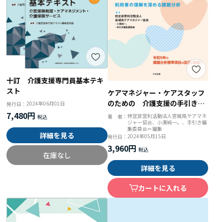
十訂 介護支援専門員基本テキ
スト
ケアマネジャー・ケアスタッフ
のための 介護支援の手引き
2024年06月01日
発行日：
利用者の理解を深める課題分析
7,480円
特定非営利活動法人宮城県ケアマネ
著 者：
ジャー協会、小湊純一。、手引き編
集委員会＝編集
詳細を見る
2024年05月15日
発行日：
3,960円
在庫なし
詳細を見る
カートに入れる