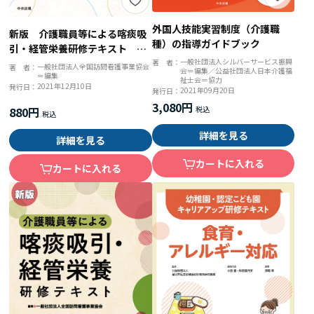
外国人技能実習制度（介護職
新版 介護職員等による喀痰吸
種）の指導ガイドブック
引・経管栄養研修テキスト 指
一般社団法人シルバーサービス振興
導者用 指導上の留意点とＱ＆
著 者：
一般社団法人全国訪問看護事業協会
著 者：
会＝編集／公益社団法人日本介護福
＝編集
Ａ
祉士会＝協力
2021年12月10日
発行日：
2021年09月20日
発行日：
3,080円
880円
詳細を見る
詳細を見る
カートに入れる
カートに入れる