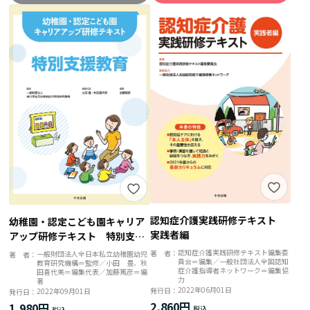
認知症介護実践研修テキスト
幼稚園・認定こども園キャリア
実践者編
アップ研修テキスト 特別支援
教育
認知症介護実践研修テキスト編集委
著 者：
一般財団法人全日本私立幼稚園幼児
著 者：
員会＝編集／一般社団法人全国認知
教育研究機構＝監修／小田 豊、秋
症介護指導者ネットワーク＝編集協
田喜代美＝編集代表／加藤篤彦＝編
力
著
2022年06月01日
発行日：
2022年09月01日
発行日：
2,860円
1,980円