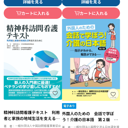
詳細を見る
詳細を見る
カートに入れる
カートに入れる
精神科訪問看護テキスト 利用
外国人のための 会話で学ぼ
者と家族の地域生活を支えるた
う！介護の日本語 第２版 指
めに
示がわかる、報告ができる
一般社団法人全国訪問看護事業協会
著 者：
一般社団法人国際交流＆日本語支援
著 者：