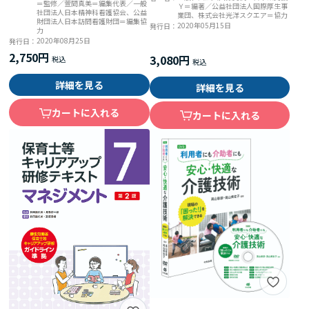
＝監修／萱間真美＝編集代表／一般
Ｙ＝編著／公益社団法人国際厚生事
社団法人日本精神科看護協会、公益
業団、株式会社光洋スクエア＝協力
財団法人日本訪問看護財団＝編集協
2020年05月15日
発行日：
力
2020年08月25日
発行日：
2,750円
3,080円
詳細を見る
詳細を見る
カートに入れる
カートに入れる