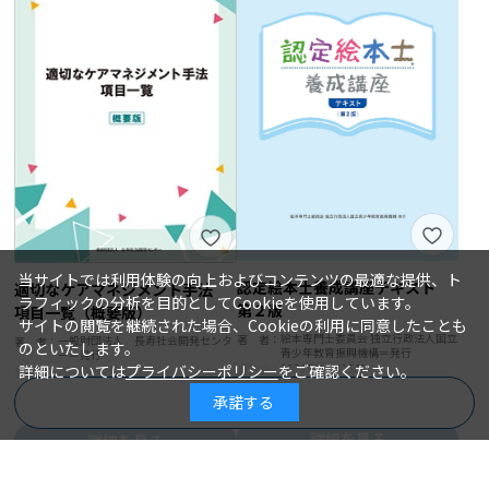
当サイトでは利用体験の向上およびコンテンツの最適な提供、ト
認定絵本士養成講座テキスト
適切なケアマネジメント手法
ラフィックの分析を目的としてCookieを使用しています。
第２版
項目一覧（概要版）
サイトの閲覧を継続された場合、Cookieの利用に同意したことも
絵本専門士委員会 独立行政法人国立
著 者：
一般財団法人 長寿社会開発センタ
著 者：
のといたします。
青少年教育振興機構＝発行
ー＝発行
2024年04月15日
詳細については
プライバシーポリシー
をご確認ください。
発行日：
2024年04月30日
発行日：
1,980円
1,760円
承諾する
商品を絞り込む
詳細を見る
詳細を見る
カートに入れる
在庫なし