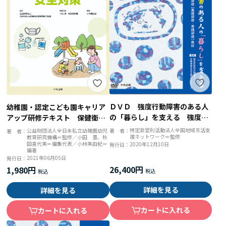
ＤＶＤ 強度行動障害のある人
幼稚園・認定こども園キャリア
の「暮らし」を支える 強度行
アップ研修テキスト 保健衛
動障害支援者養成研修［基礎研
生・安全対策
特定非営利活動法人全国地域生活支
著 者：
公益財団法人全日本私立幼稚園幼児
著 者：
援ネットワーク＝監修
修・実践研修］教材
教育研究機構＝監修／小田 豊、秋
田喜代美＝編集代表／小林美由紀＝
2020年12月10日
発行日：
編著
2021年06月05日
発行日：
26,400円
1,980円
詳細を見る
詳細を見る
カートに入れる
カートに入れる