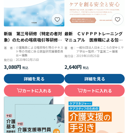
新版 第三号研修（特定の者対
最新 ＣＶＰＰＰトレーニング
象）のための喀痰吸引等研修テ
マニュアル 医療職による包括
キスト
的暴力防止プログラムの理論と
介護職員による喀痰吸引等のテキス
一般社団法人日本こころの安全とケ
著 者：
著 者：
ト等の作成に係る調査研究編纂委員
ア学会＝監修／下里誠二＝編著
実践
会＝編集
2019年10月25日
発行日：
2020年02月15日
発行日：
3,080円
2,640円
詳細を見る
詳細を見る
カートに入れる
カートに入れる