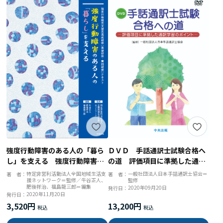
強度行動障害のある人の「暮ら
ＤＶＤ 手話通訳士試験合格へ
し」を支える 強度行動障害支
の道 評価項目に準拠した通訳
援者養成研修［基礎研修・実践
学習のポイント
特定非営利活動法人全国地域生活支
一般社団法人日本手話通訳士協会＝
著 者：
著 者：
援ネットワーク＝監修／牛谷正人、
監修
研修］テキスト
肥後祥治、福島龍三郎＝編集
2020年09月20日
発行日：
2020年11月20日
発行日：
3,520円
13,200円