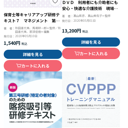
ＤＶＤ 利用者にも介助者にも
安心・快適な介護技術 現場の
「困った！」を解決できる
保育士等キャリアアップ研修テ
髙山彰彦、髙山美佐子＝監修
著 者：
キスト７ マネジメント 第２
2020年05月01日
発行日：
版
秋田喜代美、馬場耕一郎＝監修／秋
著 者：
13,200円
田喜代美、那須信樹＝編集
2020年05月10日
発行日：
詳細を見る
1,540円
カートに入れる
詳細を見る
カートに入れる