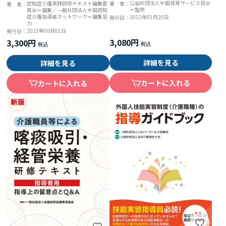
テキスト・一般型家庭訪問保育
公益社団法人全国保育サービス協会
認知症介護実践研修テキスト編集委
著 者：
著 者：
＝監修
員会＝編集／一般社団法人全国認知
学習テキスト
症介護指導者ネットワーク＝編集協
2022年01月20日
発行日：
力
2022年06月01日
発行日：
3,080円
3,300円
詳細を見る
詳細を見る
カートに入れる
カートに入れる