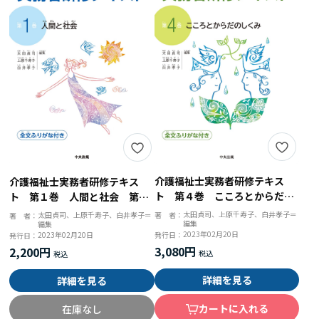
介護福祉士実務者研修テキス
介護福祉士実務者研修テキス
ト 第４巻 こころとからだの
ト 第１巻 人間と社会 第４
しくみ 第３版
版
太田貞司、上原千寿子、白井孝子＝
太田貞司、上原千寿子、白井孝子＝
著 者：
著 者：
編集
編集
2023年02月20日
2023年02月20日
発行日：
発行日：
3,080円
2,200円
詳細を見る
詳細を見る
カートに入れる
在庫なし