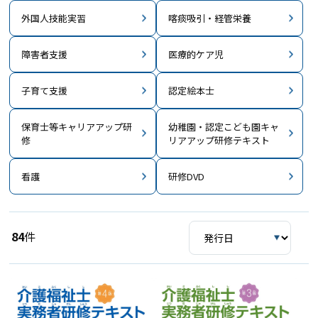
外国人技能実習
喀痰吸引・経管栄養
障害者支援
医療的ケア児
子育て支援
認定絵本士
保育士等キャリアアップ研
幼稚園・認定こども園キャ
修
リアアップ研修テキスト
看護
研修DVD
84
件