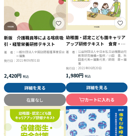
幼稚園・認定こども園キャリア
新版 介護職員等による喀痰吸
アップ研修テキスト 食育・ア
引・経管栄養研修テキスト
レルギー対応
公益財団法人全日本私立幼稚園幼児
一般社団法人全国訪問看護事業協会
著 者：
著 者：
教育研究機構＝監修／小田 豊、秋
＝編集
田喜代美＝編集代表／師岡 章＝編
2021年09月01日
発行日：
著
2021年06月20日
発行日：
1,980円
2,420円
詳細を見る
詳細を見る
カートに入れる
在庫なし