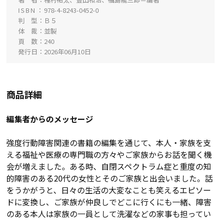
ISBN
978-4-8243-0452-0
判 型
Ｂ５
体 裁
並製
頁 数
240
発行日
2026年06月10日
商品詳細
編集者からのメッセージ
強度行動障害関連の書籍の編集を通じて、本人・家族を支
える福祉や医療の専門職の方々やご家族からお話を聞く機
会が増えました。ある時、自閉スペクトラム症と重度の知
的障害のある20代の女性とそのご家族と出会いました。話
をうかがうと、日々の生活の大変なことも笑えるエピソー
ドに変換し、ご家族が仲良しでどこに行くにも一緒、障害
のある本人は家族の一員として洗濯などの家事も担ってい