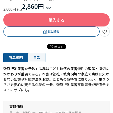
2,860円
2,600円
購入する
試し読み
商品説明
目次
強度行動障害を予防する鍵はこども時代の障害特性の理解と適切な
かかわりが重要である。本書は福祉・教育現場や家庭で実践に欠か
せない知識や対応方法を収載。こどもの気持ちに寄り添い、生きづ
らさを安心に変える必読の一冊。強度行動障害支援者養成研修テキ
ストのサブにも。
書籍情報
著 者
種村祐太、豊田和浩、福島龍三郎＝編著