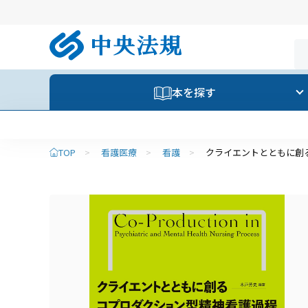
本を探す
TOP
>
看護医療
>
看護
>
クライエントとともに創