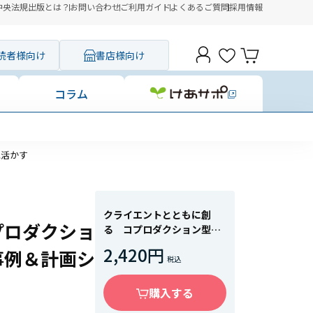
中央法規出版とは？
お問い合わせ
ご利用ガイド
よくあるご質問
採用情報
読者様向け
書店様向け
コラム
に活かす
クライエントとともに創
プロダクショ
る コプロダクション型精
神看護過程 基礎知識・事
2,420円
事例＆計画シ
例＆計画シートで実践に活
かす
購入する