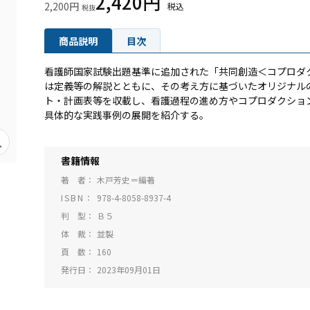
2,420円
2,200円
商品説明
目次
看護師国家試験出題基準に追加された「共同創造＜コプロダ
は定義等の解説とともに、その考え方に基づいたオリジナル
ト・計画表等を収載し、看護過程の進め方やコプロダクショ
具体的な実践事例の展開を紹介する。
書籍情報
著 者
木戸芳史＝編著
ISBN
978-4-8058-8937-4
判 型
Ｂ５
体 裁
並製
頁 数
160
発行日
2023年09月01日