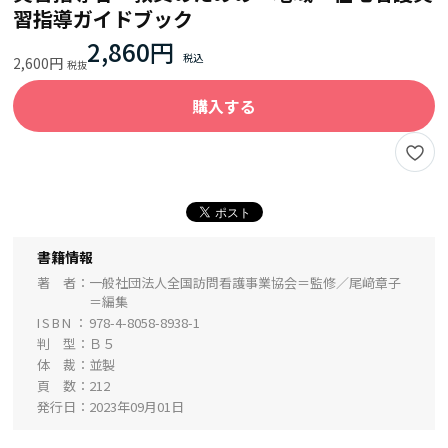
習指導ガイドブック
2,860円
2,600円
購入する
書籍情報
著 者
一般社団法人全国訪問看護事業協会＝監修／尾﨑章子
＝編集
ISBN
978-4-8058-8938-1
判 型
Ｂ５
体 裁
並製
頁 数
212
発行日
2023年09月01日