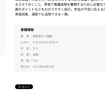
おさえておくこと、実習で看護過程を展開するために必要な
画のポイントなどをわかりやすく紹介。学生の不安に応えるQ
実習前後、演習でも活用できる一冊。
書籍情報
著 者
細坂泰子＝編集
ISBN
978-4-8058-8920-6
判 型
Ｂ５
体 裁
並製
頁 数
202
発行日
2023年08月20日