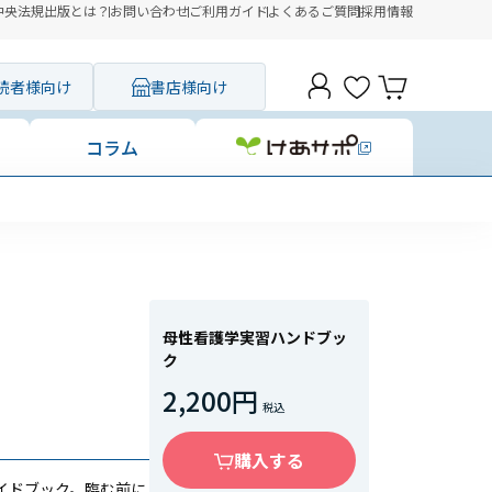
中央法規出版とは？
お問い合わせ
ご利用ガイド
よくあるご質問
採用情報
読者様向け
書店様向け
コラム
母性看護学実習ハンドブッ
ク
2,200円
購入する
イドブック。臨む前に