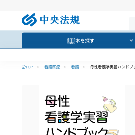
本を探す
TOP
>
看護医療
>
看護
>
母性看護学実習ハンドブ