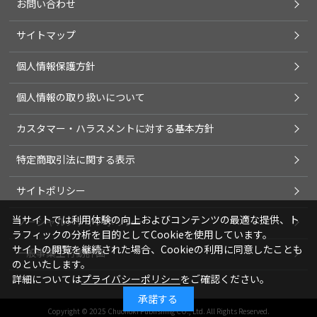
お問い合わせ
サイトマップ
個人情報保護方針
個人情報の取り扱いについて
カスタマー・ハラスメントに対する基本方針
特定商取引法に関する表示
サイトポリシー
当サイトでは利用体験の向上およびコンテンツの最適な提供、ト
ソーシャルメディアポリシー
ラフィックの分析を目的としてCookieを使用しています。
サイトの閲覧を継続された場合、Cookieの利用に同意したことも
一般事業主行動計画
のといたします。
詳細については
プライバシーポリシー
をご確認ください。
承諾する
Copyright © 2025 Chuohoki Publishing CO., Ltd. All Rights Reserved.