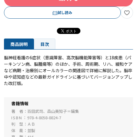
試し読み
商品説明
目次
脳神経看護の6症状（意識障害、高次脳機能障害等）と18疾患（パ
ーキンソン病、脳腫瘍等）のほか、手術、周術期、リハ、緩和ケア
など病期・治療別にオールカラーの関連図で詳細に解説した。脳卒
中や認知症などの最新ガイドラインに基づいてバージョンアップし
た改訂版。
書籍情報
著 者
百田武司、森山美知子＝編集
ISBN
978-4-8058-8824-7
判 型
ＡＢ
体 裁
並製
頁 数
416