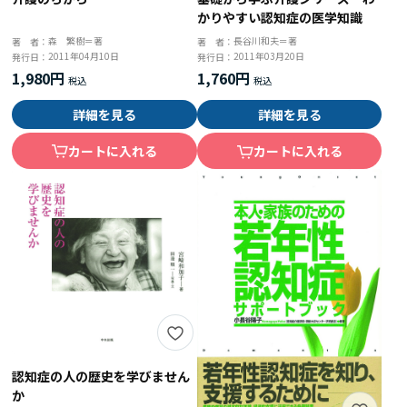
かりやすい認知症の医学知識
森 繁樹＝著
長谷川和夫＝著
著 者：
著 者：
2011年04月10日
2011年03月20日
発行日：
発行日：
1,980円
1,760円
詳細を見る
詳細を見る
カートに入れる
カートに入れる
認知症の人の歴史を学びません
か