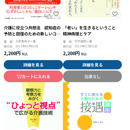
介護に役立つ共想法 認知症の
「老い」を生きるということ
予防と回復のための新しいコミ
精神病理とケア
ュニケーション
大武美保子＝著
竹中星郎＝著
著 者：
著 者：
2012年01月01日
2012年01月01日
発行日：
発行日：
2,200円
2,200円
詳細を見る
詳細を見る
カートに入れる
在庫なし