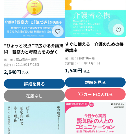
すぐに使える 介護のための接
“ひょっと視点”で広がる介護技
遇講座
術 観察力と考察力をみがく
山岡仁美＝著
著 者：
石山満夫＝編著
著 者：
2011年11月01日
発行日：
2011年11月05日
発行日：
1,540円
2,640円
詳細を見る
詳細を見る
カートに入れる
在庫なし