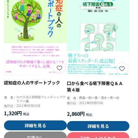
認知症の人のサポートブック
口から食べる嚥下障害Ｑ＆Ａ
第４版
ＮＰＯ法人認知症フレンドシップク
著 者：
藤島一郎＝著／清水一男＝絵
著 者：
ラブ＝編
2011年09月05日
発行日：
2011年09月10日
発行日：
1,320円
2,860円
詳細を見る
詳細を見る
在庫なし