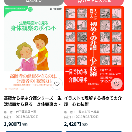
カートに入れる
イラストで理解する初めての介
基礎から学ぶ介護シリーズ 生
護 心と技術
活場面から見る 身体観察のポ
イント
川島みどり＝編集
岩下馨歌里＝著
著 者：
著 者：
2011年08月20日
2011年08月20日
発行日：
発行日：
2,420円
1,980円