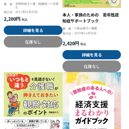
宮崎和加子＝著／田邊順一＝写真・
著 者：
文
2011年01月20日
発行日：
本人・家族のための 若年性認
2,200円
知症サポートブック
小長谷陽子＝編著
著 者：
詳細を見る
2010年11月30日
発行日：
在庫なし
2,420円
詳細を見る
在庫なし