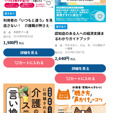
利用者の「いつもと違う」を見
逃さない！ 介護職が押さえて
おきたい観察・対応のポイント
真鍋哲子＝著
著 者：
認知症のある人への経済支援ま
2024年08月20日
発行日：
るわかりガイドブック
1,980円
竹本与志人、杉山 京、木村亜紀子
著 者：
＝編著
詳細を見る
2024年07月07日
発行日：
2,640円
カートに入れる
詳細を見る
カートに入れる