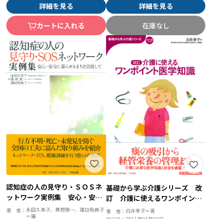
詳細を見る
詳細を見る
在庫なし
カートに入れる
認知症の人の見守り・ＳＯＳネ
基礎から学ぶ介護シリーズ 改
ットワーク実例集 安心・安全
訂 介護に使えるワンポイント
に暮らせるまちを目指して
医学知識
永田久美子、桑野康一、諏訪免典子
著 者：
白井孝子＝著
著 者：
＝編
2011年04月10日