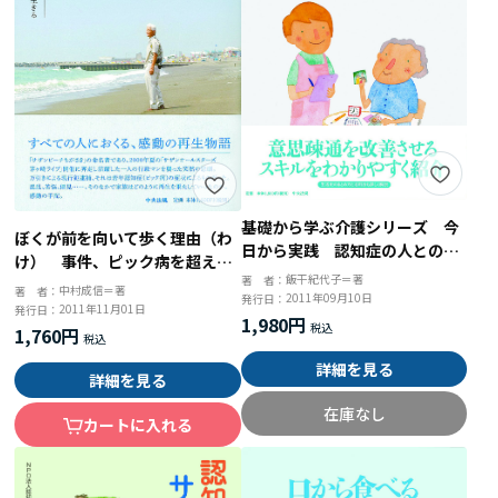
基礎から学ぶ介護シリーズ 今
ぼくが前を向いて歩く理由（わ
日から実践 認知症の人とのコ
け） 事件、ピック病を超え
ミュニケーション 感情と行動
飯干紀代子＝著
著 者：
て、いまを生きる
中村成信＝著
著 者：
を理解するためのアプローチ
2011年09月10日
発行日：
2011年11月01日
発行日：
1,980円
1,760円
詳細を見る
詳細を見る
在庫なし
カートに入れる