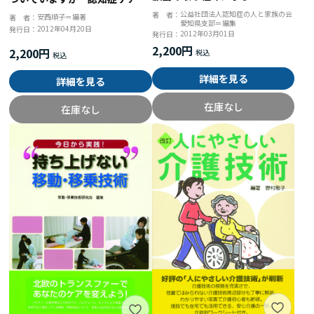
落とし穴
公益社団法人認知症の人と家族の会
著 者：
安西順子＝編著
著 者：
愛知県支部＝編集
2012年04月20日
発行日：
2012年03月01日
発行日：
2,200円
2,200円
詳細を見る
詳細を見る
在庫なし
在庫なし