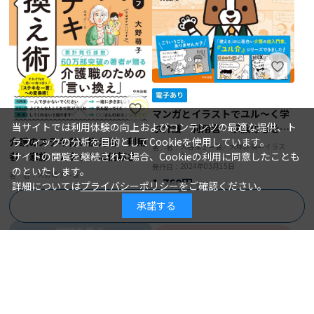
マンガとイラストでユル～く学
当サイトでは利用体験の向上およびコンテンツの最適な提供、ト
ぶ介護 利用者・家族の心をひ
介護のステキ言い換え術 利用
ラフィックの分析を目的としてCookieを使用しています。
らく「聴き方」「声かけ」のコ
大谷佳子＝著／大塚紗瑛＝イラス
著 者：
者・家族・スタッフに信頼され
サイトの閲覧を継続された場合、Cookieの利用に同意したことも
ト・マンガ
ツ
2024年03月15日
発行日：
る
のといたします。
大野萌子＝著
著 者：
1,760円
詳細については
プライバシーポリシー
をご確認ください。
2024年06月25日
発行日：
1,980円
承諾する
商品を絞り込む
詳細を見る
詳細を見る
カートに入れる
カートに入れる