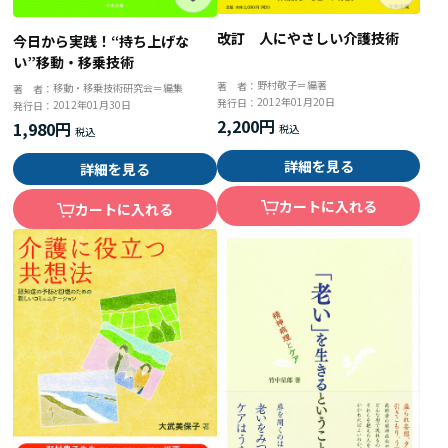
改訂 人にやさしい介護技術
今日から実践！“持ち上げな
い”移動・移乗技術
野村敬子＝編著
著 者：
移動・移乗技術研究会＝編集
著 者：
2012年01月20日
発行日：
2012年01月30日
発行日：
2,200円
1,980円
詳細を見る
詳細を見る
カートに入れる
カートに入れる