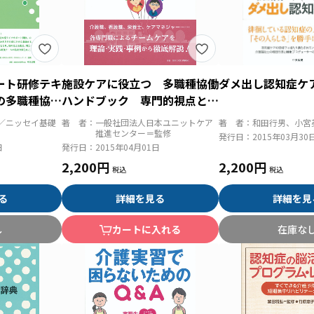
ート研修テキ
施設ケアに役立つ 多職種協働
ダメ出し認知症ケ
の多職種協働
ハンドブック 専門的視点と２
４Ｈシートの活用
／ニッセイ基礎
著 者：
一般社団法人日本ユニットケア
著 者：
和田行男、小宮
推進センター＝監修
発行日：
2015年03月30
日
発行日：
2015年04月01日
2,200円
2,200円
る
詳細を見る
詳細を見
し
カートに入れる
在庫な