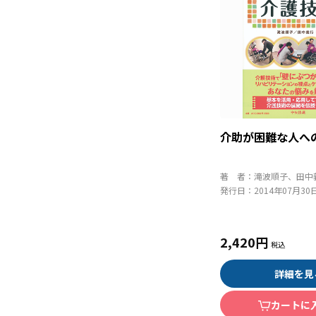
介助が困難な人へ
著 者：
滝波順子、田中
発行日：
2014年07月30
2,420円
詳細を見
カートに