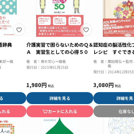
語辞典
介護実習で困らないためのＱ＆
認知症の脳活性化
Ａ 実習生としての心得５０
レシピ すぐでき
短期集中リハビリ
集部＝編
著 者：
青木宏心＝編著
著 者：
繁田雅弘＝監修
著
日
発行日：
2015年01月25日
発行日：
2014年12月05
1,980円
3,080円
る
詳細を見る
詳細を見
入れる
カートに入れる
在庫な