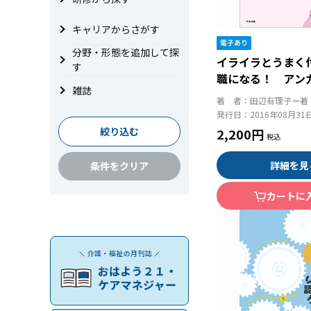
キャリアからさがす
分野・形態を追加して探
イライラとうまく
す
職になる！ アン
雑誌
ントのすすめ
著 者：
田辺有理子＝著
発行日：
2016年08月31
絞り込む
2,200円
詳細を見
条件をクリア
カートに