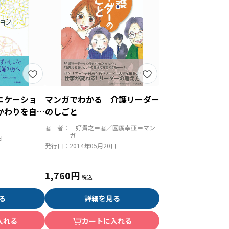
ニケーショ
マンガでわかる 介護リーダー
かわりを自ら
のしごと
著 者：
三好貴之＝著／國廣幸亜＝マン
ガ
日
発行日：
2014年05月20日
1,760円
る
詳細を見る
入れる
カートに入れる