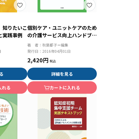
 知りたいこ
個別ケア・ユニットケアのため
と実践事例
の介護サービス向上ハンドブッ
ク 組織運営がうまくいく２０
著 者：
秋葉都子＝編集
の視点
日
発行日：
2016年04月01日
2,420円
る
詳細を見る
入れる
カートに入れる