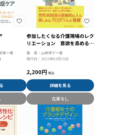
ア
参加したくなる介護現場のレク
リエーション 意欲を高めるか
かわり方と３０のプログラム
英美＝著
著 者：
山崎律子＝著
日
発行日：
2015年03月15日
2,200円
る
詳細を見る
し
在庫なし