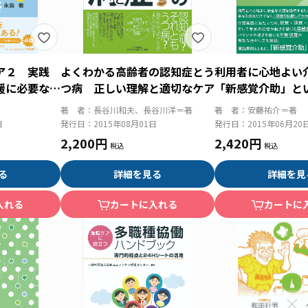
ア２ 実践
よくわかる高齢者の認知症とう
利用者に心地よ
援に必要な５
つ病 正しい理解と適切なケア
「新感覚介助」と
チ
著 者：
長谷川和夫、長谷川洋＝著
著 者：
安藤祐介＝著
日
発行日：
2015年08月01日
発行日：
2015年06月20
2,200円
2,420円
る
詳細を見る
詳細を見
入れる
カートに入れる
カートに