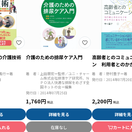
の介護技術
介護のための排尿ケア入門
高齢者とのコミュ
ン 利用者とのか
の力に変えていく
義行＝著
著 者：
上田朋宏＝監修／ユニ・チャー
著 者：
野村豊子＝著
ム株式会社排泄ケア研究所、Ｎ
日
発行日：
2014年07月20
ＰＯ法人快適な排尿をめざす全
国ネットの会＝編集
発行日：
2014年07月25日
1,760円
2,200円
る
詳細を見る
詳細を見
入れる
在庫なし
カートに