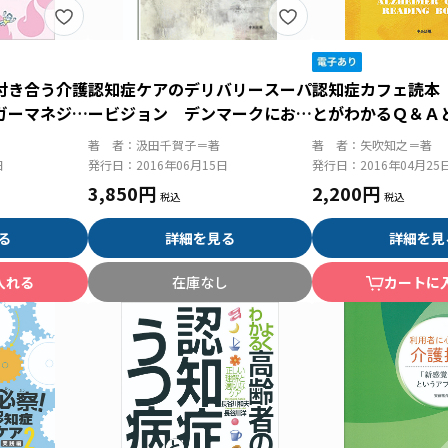
付き合う介護
認知症ケアのデリバリースーパ
認知症カフェ読本
ガーマネジメ
ービジョン デンマークにおけ
とがわかるＱ＆Ａ
る導入と展開から
著 者：
汲田千賀子＝著
著 者：
矢吹知之＝著
日
発行日：
2016年06月15日
発行日：
2016年04月25
3,850円
2,200円
る
詳細を見る
詳細を見
入れる
在庫なし
カートに