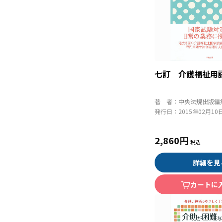
七訂 介護福祉用
著 者：
中央法規出版編
発行日：
2015年02月10
2,860円
詳細を見
カートに