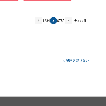
1
2
3
4
5
6
7
8
9
全
218
件
履歴を残さない