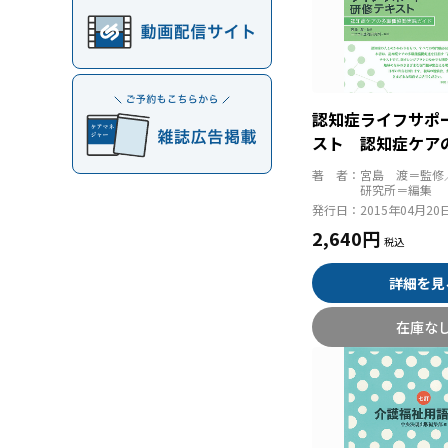
認知症ライフサポ
スト 認知症ケア
実践ガイド
著 者：
宮島 渡＝監修
研究所＝編集
発行日：
2015年04月20
2,640円
詳細を見
在庫な