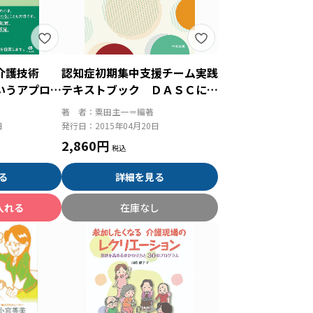
い介護技術
認知症初期集中支援チーム実践
いうアプロー
テキストブック ＤＡＳＣによ
る認知症アセスメントと初期支
著 者：
粟田主一＝編著
援
日
発行日：
2015年04月20日
2,860円
る
詳細を見る
入れる
在庫なし