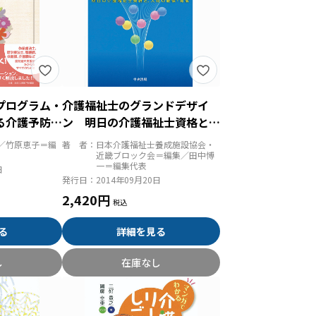
プログラム・
介護福祉士のグランドデザイ
る介護予防・
ン 明日の介護福祉士資格と、
テーション
人材の確保・育成
／竹原恵子＝編
著 者：
日本介護福祉士養成施設協会・
近畿ブロック会＝編集／田中愽
一＝編集代表
日
発行日：
2014年09月20日
2,420円
る
詳細を見る
し
在庫なし