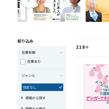
絞り込み
218
件
在庫有無
在庫あり
ジャンル
指定なし
資格から探す
研修から探す