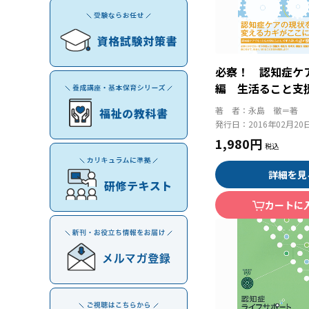
必察！ 認知症ケ
編 生活ること支
つの対人力
著 者：
永島 徹＝著
発行日：
2016年02月20
1,980円
詳細を見
カートに