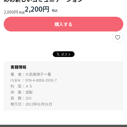
2,200円
2,000円
購入する
書籍情報
著 者
大武美保子＝著
ISBN
978-4-8058-3593-7
判 型
Ａ５
体 裁
並製
頁 数
210
発行日
2012年01月01日