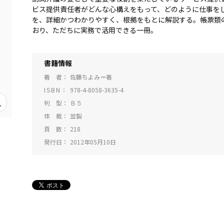
ビス提供責任者がどんな心構えをもって、どのように仕事を
を、詳細かつわかりやすく、根拠をもとに解説する。帳票類
おり、ただちに実務で活用できる一冊。
書籍情報
著 者
佐藤ちよみ＝著
ISBN
978-4-8058-3635-4
判 型
Ｂ５
体 裁
並製
頁 数
218
発行日
2012年05月10日