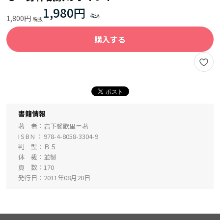
1,980円
1,800円
購入する
書籍情報
著 者
岩下馨歌里＝著
ISBN
978-4-8058-3304-9
判 型
Ｂ５
体 裁
並製
頁 数
170
発行日
2011年08月20日