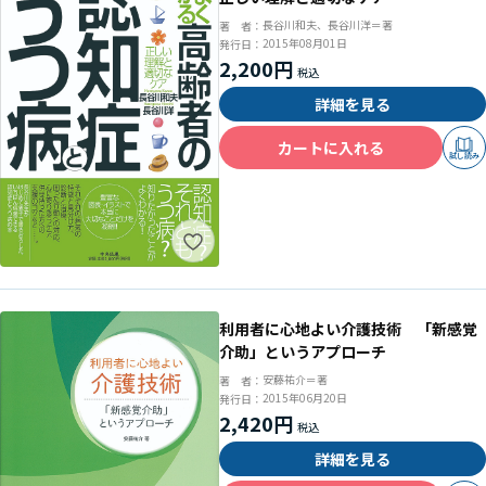
長谷川和夫、長谷川洋＝著
著 者：
2015年08月01日
発行日：
2,200円
詳細を見る
カートに入れる
試し読み
利用者に心地よい介護技術 「新感覚
介助」というアプローチ
安藤祐介＝著
著 者：
2015年06月20日
発行日：
2,420円
詳細を見る