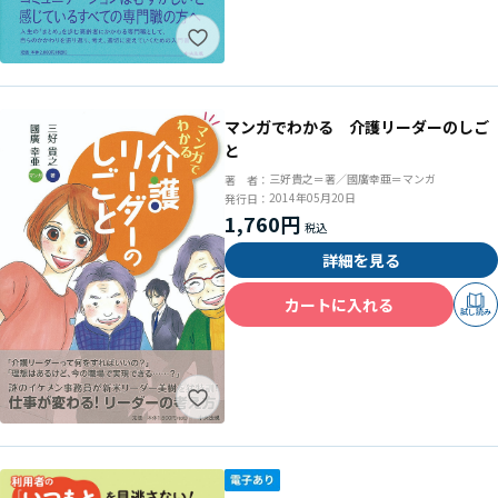
マンガでわかる 介護リーダーのしご
と
三好貴之＝著／國廣幸亜＝マンガ
著 者：
2014年05月20日
発行日：
1,760円
詳細を見る
カートに入れる
試し読み