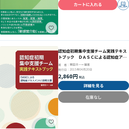
カートに入れる
試し読み
認知症初期集中支援チーム実践テキス
トブック ＤＡＳＣによる認知症アセ
スメントと初期支援
粟田主一＝編著
著 者：
2015年04月20日
発行日：
2,860円
詳細を見る
在庫なし