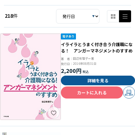
218
件
イライラとうまく付き合う介護職にな
る！ アンガーマネジメントのすすめ
田辺有理子＝著
著 者：
2016年08月31日
発行日：
2,200円
詳細を見る
カートに入れる
試し読み