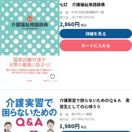
七訂 介護福祉用語辞典
中央法規出版編集部＝編
著 者：
2015年02月10日
発行日：
2,860円
詳細を見る
カートに入れる
介護実習で困らないためのＱ＆Ａ 実
習生としての心得５０
青木宏心＝編著
著 者：
2015年01月25日
発行日：
1,980円