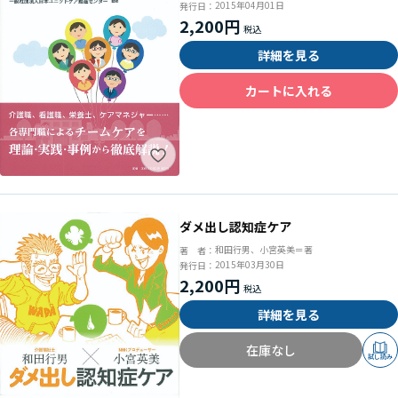
2015年04月01日
発行日：
2,200円
詳細を見る
カートに入れる
ダメ出し認知症ケア
和田行男、小宮英美＝著
著 者：
2015年03月30日
発行日：
2,200円
詳細を見る
在庫なし
試し読み