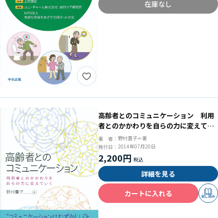
在庫なし
高齢者とのコミュニケーション 利用
者とのかかわりを自らの力に変えてい
く
野村豊子＝著
著 者：
2014年07月20日
発行日：
2,200円
詳細を見る
カートに入れる
試し読み