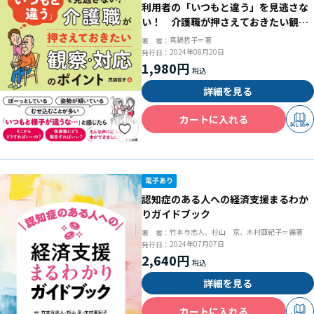
利用者の「いつもと違う」を見逃さな
い！ 介護職が押さえておきたい観
察・対応のポイント
真鍋哲子＝著
著 者：
2024年08月20日
発行日：
1,980円
詳細を見る
カートに入れる
試し読み
認知症のある人への経済支援まるわか
りガイドブック
竹本与志人、杉山 京、木村亜紀子＝編著
著 者：
2024年07月07日
発行日：
2,640円
詳細を見る
カートに入れる