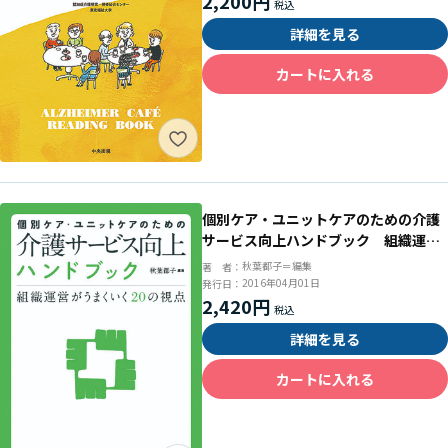
2,200円
詳細を見る
カートに入れる
個別ケア・ユニットケアのための介護
サービス向上ハンドブック 組織運営
がうまくいく２０の視点
秋葉都子＝編集
著 者：
2016年04月01日
発行日：
2,420円
詳細を見る
カートに入れる