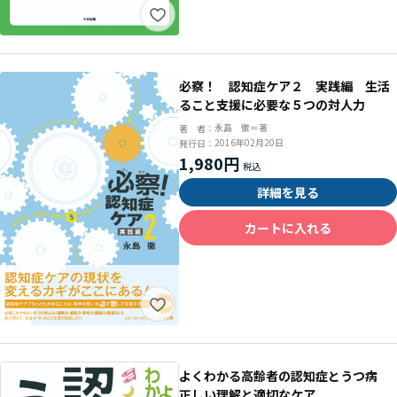
必察！ 認知症ケア２ 実践編 生活
ること支援に必要な５つの対人力
永島 徹＝著
著 者：
2016年02月20日
発行日：
1,980円
詳細を見る
カートに入れる
よくわかる高齢者の認知症とうつ病
正しい理解と適切なケア