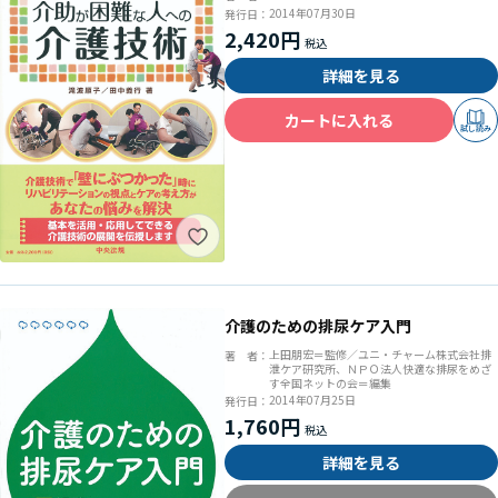
2014年07月30日
発行日：
2,420円
詳細を見る
カートに入れる
試し読み
介護のための排尿ケア入門
上田朋宏＝監修／ユニ・チャーム株式会社排
著 者：
泄ケア研究所、ＮＰＯ法人快適な排尿をめざ
す全国ネットの会＝編集
2014年07月25日
発行日：
1,760円
詳細を見る