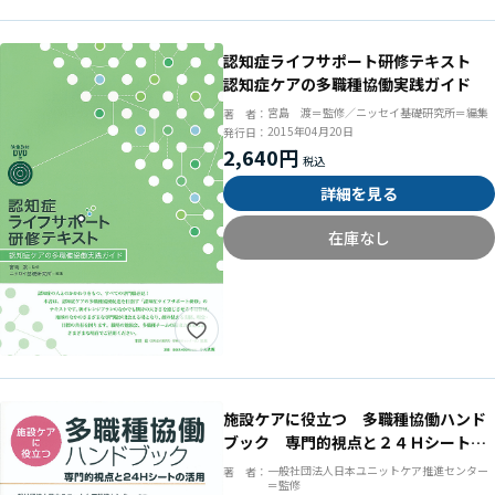
認知症ライフサポート研修テキスト
認知症ケアの多職種協働実践ガイド
宮島 渡＝監修／ニッセイ基礎研究所＝編集
著 者：
2015年04月20日
発行日：
2,640円
詳細を見る
在庫なし
施設ケアに役立つ 多職種協働ハンド
ブック 専門的視点と２４Ｈシートの
活用
一般社団法人日本ユニットケア推進センター
著 者：
＝監修