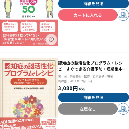
詳細を見る
カートに入れる
試し読み
認知症の脳活性化プログラム・レシ
ピ すぐできる介護予防・短期集中リ
ハビリテーション
繁田雅弘＝監修／竹原恵子＝編著
著 者：
2014年12月05日
発行日：
3,080円
詳細を見る
在庫なし
試し読み