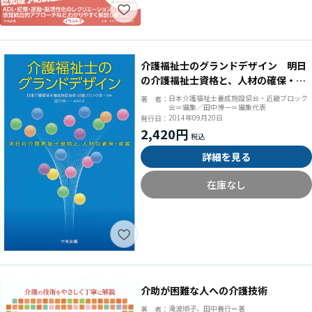
介護福祉士のグランドデザイン 明日
の介護福祉士資格と、人材の確保・育
成
日本介護福祉士養成施設協会・近畿ブロック
著 者：
会＝編集／田中愽一＝編集代表
2014年09月20日
発行日：
2,420円
詳細を見る
在庫なし
介助が困難な人への介護技術
滝波順子、田中義行＝著
著 者：