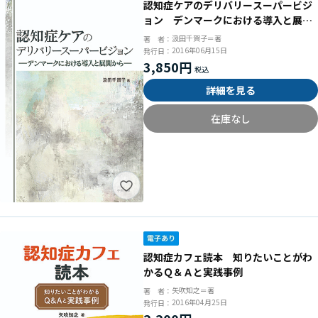
認知症ケアのデリバリースーパービジ
ョン デンマークにおける導入と展開
から
汲田千賀子＝著
著 者：
2016年06月15日
発行日：
3,850円
詳細を見る
在庫なし
認知症カフェ読本 知りたいことがわ
かるＱ＆Ａと実践事例
矢吹知之＝著
著 者：
2016年04月25日
発行日：