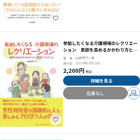
参加したくなる介護現場のレクリエー
ション 意欲を高めるかかわり方と３
０のプログラム
山崎律子＝著
著 者：
2015年03月15日
発行日：
2,200円
詳細を見る
在庫なし
試し読み