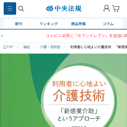
新刊
ランキング
商品特集
コラム
コンビニ決済に「セブンイレブン」を追加いたしました
TOP
>
福祉
>
介護・認知症
>
利用者に心地よい介護技術 「新感