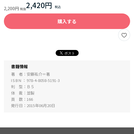
2,420円
2,200円
購入する
書籍情報
著 者
安藤祐介＝著
ISBN
978-4-8058-5191-3
判 型
Ｂ５
体 裁
並製
頁 数
166
発行日
2015年06月20日