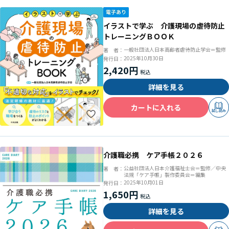
イラストで学ぶ 介護現場の虐待防止
トレーニングＢＯＯＫ
一般社団法人日本高齢者虐待防止学会＝監修
著 者：
2025年10月30日
発行日：
2,420円
詳細を見る
カートに入れる
試し読み
介護職必携 ケア手帳２０２６
公益社団法人日本介護福祉士会＝監修／中央
著 者：
法規「ケア手帳」製作委員会＝編集
2025年10月01日
発行日：
1,650円
詳細を見る