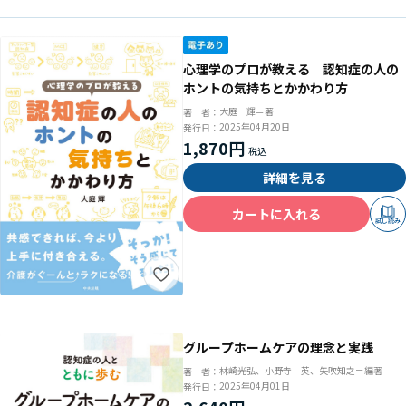
心理学のプロが教える 認知症の人の
ホントの気持ちとかかわり方
大庭 輝＝著
著 者：
2025年04月20日
発行日：
1,870円
詳細を見る
カートに入れる
試し読み
グループホームケアの理念と実践
林崎光弘、小野寺 英、矢吹知之＝編著
著 者：
2025年04月01日
発行日：