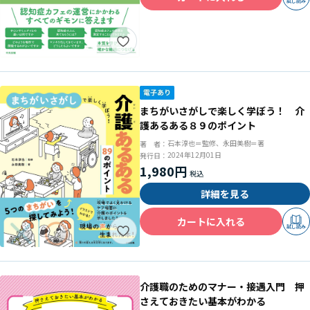
試し読み
まちがいさがしで楽しく学ぼう！ 介
護あるある８９のポイント
石本淳也＝監修、永田美樹＝著
著 者：
2024年12月01日
発行日：
1,980円
詳細を見る
カートに入れる
試し読み
介護職のためのマナー・接遇入門 押
さえておきたい基本がわかる