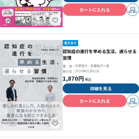
カートに入れる
試し読み
認知症の進行を早める生活、遅らせる
習慣
丹野智文、恩蔵絢子＝著
著 者：
2026年01月01日
発行日：
1,870円
詳細を見る
カートに入れる
試し読み