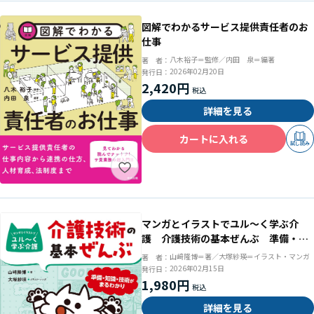
図解でわかるサービス提供責任者のお
仕事
八木裕子＝監修／内田 泉＝編著
著 者：
2026年02月20日
発行日：
2,420円
詳細を見る
カートに入れる
試し読み
マンガとイラストでユル～く学ぶ介
護 介護技術の基本ぜんぶ 準備・知
識・技術がまるわかり
山﨑隆博＝著／大塚紗瑛＝イラスト・マンガ
著 者：
2026年02月15日
発行日：
1,980円
詳細を見る