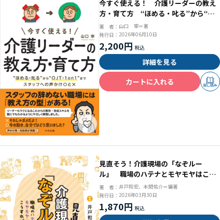
今すぐ使える！ 介護リーダーの教え
方・育て方 “ほめる・叱る”から“Ｏ
ＪＴ・１ｏｎ１”までスタッフへの声
山口 宰＝著
著 者：
かけ〇と×
2026年06月10日
発行日：
2,200円
詳細を見る
カートに入れる
試し読み
見直そう！介護現場の「なぞルー
ル」 職場のハテナとモヤモヤはこう
すればゼロになる
井戸和宏、本間佑介＝編著
著 者：
2026年03月30日
発行日：
1,870円