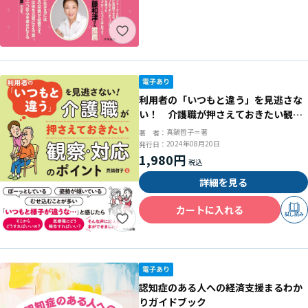
利用者の「いつもと違う」を見逃さな
い！ 介護職が押さえておきたい観
察・対応のポイント
真鍋哲子＝著
著 者：
2024年08月20日
発行日：
1,980円
詳細を見る
カートに入れる
試し読み
認知症のある人への経済支援まるわか
りガイドブック