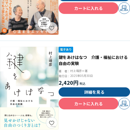
カートに入れる
試し読み
鍵をあけはなつ 介護・福祉における
自由の実験
村上靖彦＝著
著 者：
2025年05月30日
発行日：
2,420円
詳細を見る
カートに入れる
試し読み