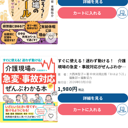
詳細を見る
カートに入れる
試し読み
すぐに使える！迷わず動ける！ 介護
現場の急変・事故対応がぜんぶわかる
本
大西美智子＝著 中央法規出版「おはよう21」
著 者：
編集部＝編集協力
2026年03月10日
発行日：
1,980円
詳細を見る
カートに入れる
試し読み