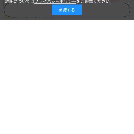
詳細については
プライバシーポリシー
をご確認ください。
承諾する
商品を絞り込む
マンガとイラストでユル～く学ぶ介
護 利用者・家族の心をひらく「聴き
方」「声かけ」のコツ
大谷佳子＝著／大塚紗瑛＝イラスト・マンガ
著 者：
2024年03月15日
発行日：
1,760円
詳細を見る
カートに入れる
試し読み
介護福祉士の専門性とは何か 私たち