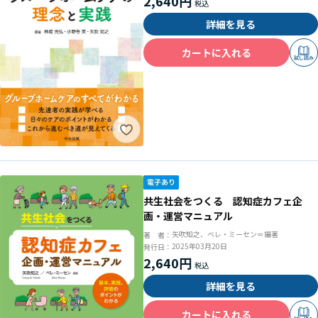
2,640円
詳細を見る
カートに入れる
試し読み
共生社会をつくる 認知症カフェ企
画・運営マニュアル
矢吹知之、ベレ・ミーセン＝編著
著 者：
2025年03月20日
発行日：
2,640円
詳細を見る
カートに入れる