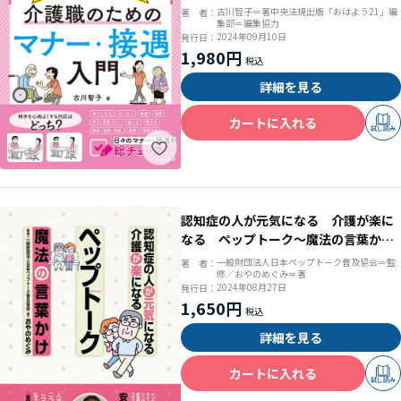
古川智子＝著中央法規出版「おはよう21」編
著 者：
集部＝編集協力
2024年09月10日
発行日：
1,980円
詳細を見る
カートに入れる
試し読み
認知症の人が元気になる 介護が楽に
なる ペップトーク～魔法の言葉かけ
～
一般財団法人日本ペップトーク普及協会＝監
著 者：
修／おやのめぐみ＝著
2024年08月27日
発行日：
1,650円
詳細を見る
カートに入れる
試し読み