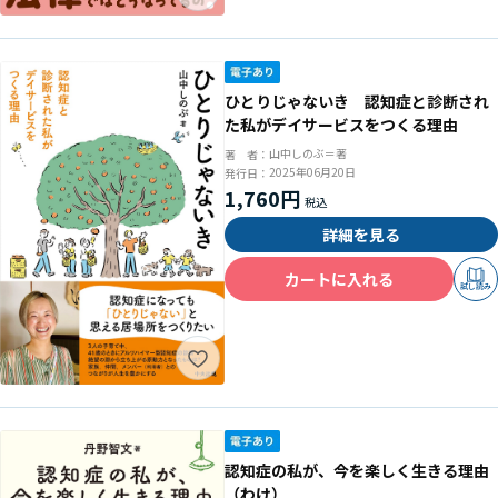
ひとりじゃないき 認知症と診断され
た私がデイサービスをつくる理由
山中しのぶ＝著
著 者：
2025年06月20日
発行日：
1,760円
詳細を見る
カートに入れる
試し読み
認知症の私が、今を楽しく生きる理由
（わけ）