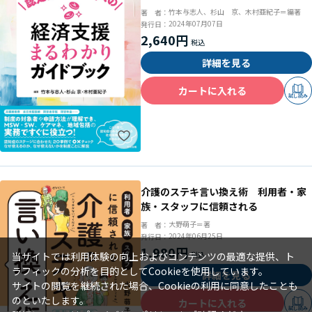
竹本与志人、杉山 京、木村亜紀子＝編著
著 者：
2024年07月07日
発行日：
2,640円
詳細を見る
カートに入れる
試し読み
介護のステキ言い換え術 利用者・家
族・スタッフに信頼される
大野萌子＝著
著 者：
2024年06月25日
発行日：
1,980円
当サイトでは利用体験の向上およびコンテンツの最適な提供、ト
ラフィックの分析を目的としてCookieを使用しています。
詳細を見る
サイトの閲覧を継続された場合、Cookieの利用に同意したことも
のといたします。
カートに入れる
試し読み