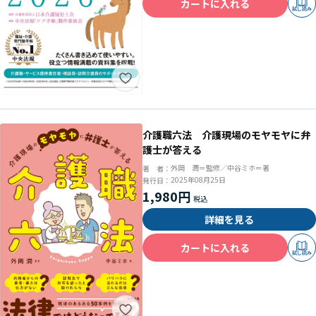
カートに入れる
試し読み
介護職六法 介護現場のモヤモヤに弁
護士が答える
外岡 潤＝監修／中谷ミホ＝著
著 者：
2025年08月25日
発行日：
1,980円
詳細を見る
カートに入れる
試し読み