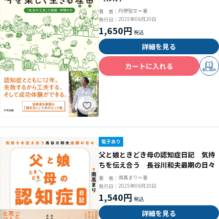
丹野智文＝著
著 者：
2025年06月20日
発行日：
1,650円
詳細を見る
カートに入れる
試し読み
父と娘ときどき母の認知症日記 気持
ちを伝え合う 長谷川和夫最期の日々
南髙まり＝著
著 者：
2025年06月20日
発行日：
1,540円
詳細を見る