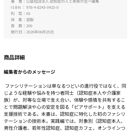
著 者
公益社団法人 認知症の人と家族の会＝編集
ISBN
978-4-8243-0423-0
判 型
A5
体 裁
並製
頁 数
200
発行日
2026年06月25日
商品詳細
編集者からのメッセージ
ファシリテーションは単なるつどいの進行役ではなく、同
じような経験や悩みを持つ者同士（認知症本人や介護家
族）が、対等な立場で支え合い、体験や感情を共有するこ
とで問題解決や心の安定を図る「ピアサポート」を支える
支援技術である。本書は、認知症に特化した初のファシリ
テーションの技術本。実践編では、対象別（認知症本人、
男性介護者、若年性認知症、認知症カフェ、オンラインつ