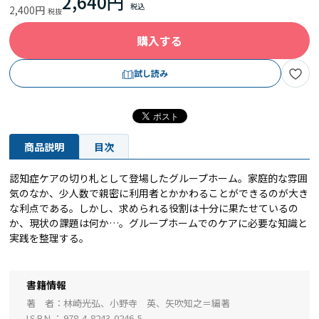
2,640円
2,400円
購入する
試し読み
商品説明
目次
認知症ケアの切り札として登場したグループホーム。家庭的な雰囲
気のなか、少人数で親密に利用者とかかわることができるのが大き
な利点である。しかし、求められる役割は十分に果たせているの
か、現状の課題は何か…。グループホームでのケアに必要な知識と
実践を整理する。
書籍情報
著 者
林崎光弘、小野寺 英、矢吹知之＝編著
ISBN
978-4-8243-0246-5