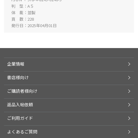
判 型
A５
体 裁
並製
頁 数
228
発行日
2025年04月01日
企業情報
書店様向け
ご購読者様向け
返品入帖依頼
ご利用ガイド
よくあるご質問