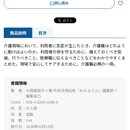
試し読み
商品説明
目次
介護現場において、利用者に急変が生じたとき、介護職はどのよう
に動けばよいのか。利用者の命を守るために、備えておくべき知
識、行うべきこと、医療職に伝えるべきことなどをわかりやすくま
とめた。現場で安心してケアするために、介護職必携の一冊。
書籍情報
著 者
大西美智子＝著 中央法規出版「おはよう21」編集部＝
編集協力
ISBN
978-4-8243-0296-0
判 型
Ｂ５変
体 裁
並製
頁 数
144
発行日
2026年03月10日