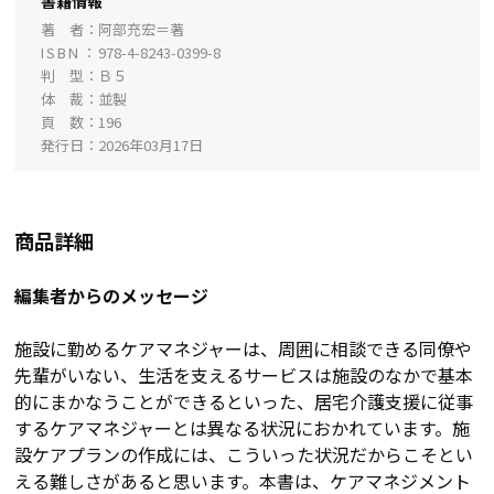
書籍情報
著 者
阿部充宏＝著
ISBN
978-4-8243-0399-8
判 型
Ｂ５
体 裁
並製
頁 数
196
発行日
2026年03月17日
商品詳細
編集者からのメッセージ
施設に勤めるケアマネジャーは、周囲に相談できる同僚や
先輩がいない、生活を支えるサービスは施設のなかで基本
的にまかなうことができるといった、居宅介護支援に従事
するケアマネジャーとは異なる状況におかれています。施
設ケアプランの作成には、こういった状況だからこそとい
える難しさがあると思います。本書は、ケアマネジメント