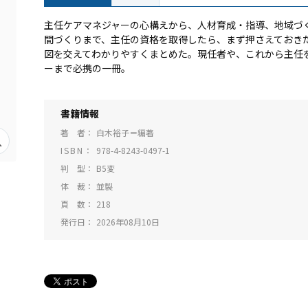
主任ケアマネジャーの心構えから、人材育成・指導、地域づ
間づくりまで、主任の資格を取得したら、まず押さえておき
図を交えてわかりやすくまとめた。現任者や、これから主任
ーまで必携の一冊。
書籍情報
著 者
白木裕子＝編著
ISBN
978-4-8243-0497-1
判 型
B5変
体 裁
並製
頁 数
218
発行日
2026年08月10日