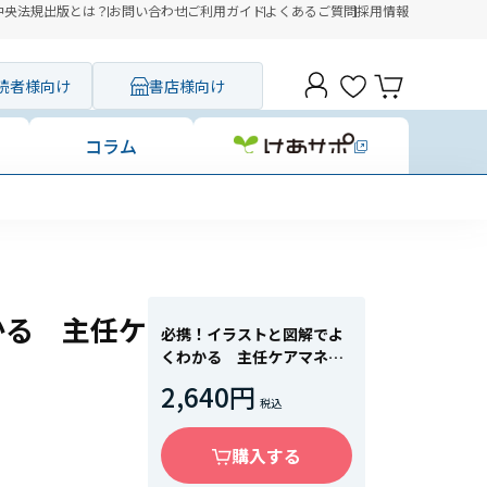
中央法規出版とは？
お問い合わせ
ご利用ガイド
よくあるご質問
採用情報
読者様向け
書店様向け
コラム
かる 主任ケ
必携！イラストと図解でよ
くわかる 主任ケアマネ実
務スタートブック
2,640円
購入する