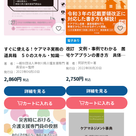
改訂 文例・事例でわかる 居
すぐに使える！ケアマネ実務の
宅ケアプランの書き方 具体的
道具箱 ５０のスキル・知識・
な表現のヒント
ツール
阿部充宏＝著
著 者：
一般社団法人神奈川県介護支援専門
著 者：
員協会＝監修
2022年08月20日
発行日：
2023年06月10日
発行日：
2,750円
2,860円
詳細を見る
詳細を見る
カートに入れる
カートに入れる