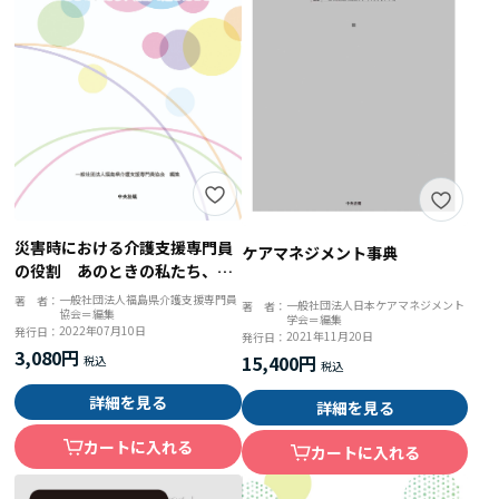
災害時における介護支援専門員
ケアマネジメント事典
の役割 あのときの私たち、福
島で起きたこと
一般社団法人福島県介護支援専門員
著 者：
一般社団法人日本ケアマネジメント
著 者：
協会＝編集
学会＝編集
2022年07月10日
発行日：
2021年11月20日
発行日：
3,080円
15,400円
詳細を見る
詳細を見る
カートに入れる
カートに入れる