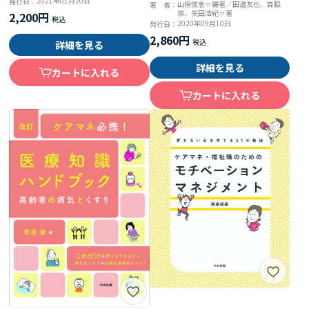
ガイド 押さえておきたいかか
2021年01月20日
発行日：
山根俊恵＝編著／田邉友也、森脇
著 者：
崇、矢田浩紀＝著
わりのポイント
2,200円
2020年09月10日
発行日：
2,860円
詳細を見る
詳細を見る
カートに入れる
カートに入れる