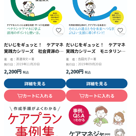
だいじをギュッと！ ケアマネ
だいじをギュッと！ ケアマネ
実践力シリーズ 社会資源の活
実践力シリーズ モニタリン
かし方 サービスを上手につな
グ 準備から実践の流れ、事後
渡邉浩文＝著
吉田光子＝著
著 者：
著 者：
ぐコツ
対応まで
2019年11月20日
2019年09月20日
発行日：
発行日：
2,200円
2,200円
詳細を見る
詳細を見る
カートに入れる
カートに入れる