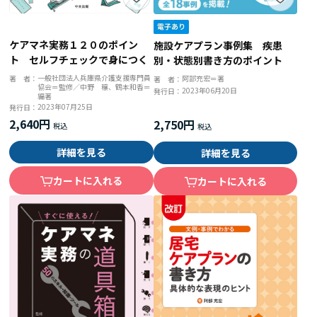
ケアマネ実務１２０のポイン
施設ケアプラン事例集 疾患
ト セルフチェックで身につく
別・状態別書き方のポイント
一般社団法人兵庫県介護支援専門員
著 者：
阿部充宏＝著
著 者：
協会＝監修／中野 穣、鶴本和香＝
2023年06月20日
発行日：
編著
2023年07月25日
発行日：
2,640円
2,750円
詳細を見る
詳細を見る
カートに入れる
カートに入れる