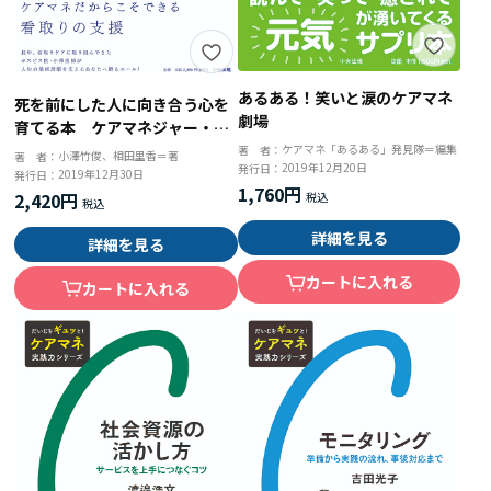
あるある！笑いと涙のケアマネ
死を前にした人に向き合う心を
劇場
育てる本 ケアマネジャー・福
祉職・すべての援助者に届けた
ケアマネ「あるある」発見隊＝編集
著 者：
小澤竹俊、相田里香＝著
著 者：
2019年12月20日
発行日：
い視点と看取りケア
2019年12月30日
発行日：
1,760円
2,420円
詳細を見る
詳細を見る
カートに入れる
カートに入れる