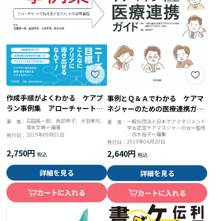
作成手順がよくわかる ケアプ
事例とＱ＆Ａでわかる ケアマ
ラン事例集 アローチャートで
ネジャーのための医療連携ガイ
見えるアセスメントの思考過程
ド
石田英一郎、色部恭子、大羽孝児、
一般社団法人日本ケアマネジメント
著 者：
著 者：
坂本文典＝編著
学会認定ケアマネジャーの会＝監修
／白木裕子＝編集
2019年09月01日
発行日：
2019年06月20日
発行日：
2,750円
2,640円
詳細を見る
詳細を見る
カートに入れる
カートに入れる