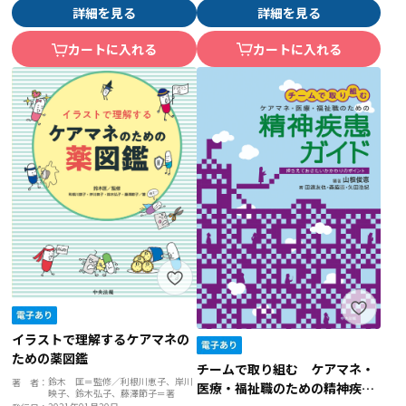
詳細を見る
詳細を見る
カートに入れる
カートに入れる
イラストで理解するケアマネの
ための薬図鑑
チームで取り組む ケアマネ・
鈴木 匡＝監修／利根川恵子、岸川
著 者：
医療・福祉職のための精神疾患
映子、鈴木弘子、藤澤節子＝著