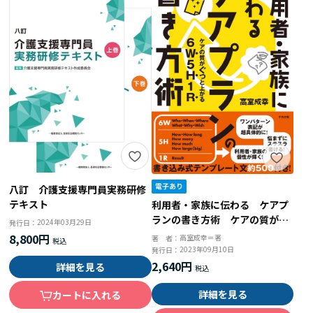
八訂 介護支援専門員実務研修
テキスト
利用者・家族に伝わる ケアプ
ランの書き方術 ケアの質がぐ
2024年03月29日
発行日：
っと上がる６Ｗ５Ｈ１Ｒ
8,800円
高室成幸＝著
著 者：
2023年09月10日
発行日：
2,640円
詳細を見る
詳細を見る
カートに入れる