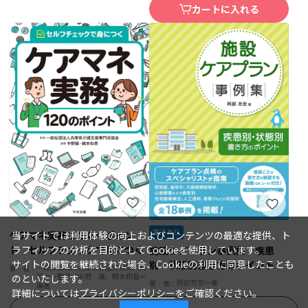
カートに入れる
当サイトでは利用体験の向上およびコンテンツの最適な提供、ト
ケアマネ実務１２０のポイン
ラフィックの分析を目的としてCookieを使用しています。
ト セルフチェックで身につく
施設ケアプラン事例集 疾患
サイトの閲覧を継続された場合、Cookieの利用に同意したことも
別・状態別書き方のポイント
一般社団法人兵庫県介護支援専門員
著 者：
協会＝監修／中野 穣、鶴本和香＝
のといたします。
阿部充宏＝著
著 者：
編著
詳細については
プライバシーポリシー
をご確認ください。
2023年06月20日
発行日：
2023年07月25日
発行日：