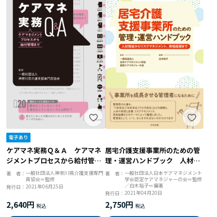
居宅介護支援事業所のための管
ケアマネ実務Ｑ＆Ａ ケアマネ
理・運営ハンドブック 人材育
ジメントプロセスから給付管理
成からリスクマネジメント、実
まで
一般社団法人日本ケアマネジメント
一般社団法人神奈川県介護支援専門
著 者：
著 者：
学会認定ケアマネジャーの会＝監修
員協会＝監修
地指導まで
／白木裕子＝編著
2021年06月25日
発行日：
2021年04月20日
発行日：
2,750円
2,640円