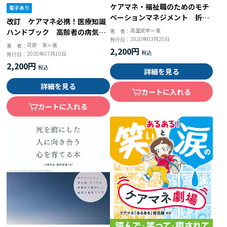
ケアマネ・福祉職のためのモチ
ベーションマネジメント 折れ
改訂 ケアマネ必携！医療知識
ない心を育てる２１の技法
高室成幸＝著
著 者：
ハンドブック 高齢者の病気と
2020年03月20日
発行日：
くすり
苛原 実＝著
著 者：
2,200円
2020年07月10日
発行日：
2,200円
詳細を見る
詳細を見る
カートに入れる
カートに入れる