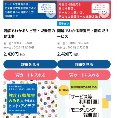
図解でわかるサビ管・児発管の
図解でわかる障害児・難病児サ
お仕事
ービス
菊本圭一＝編著
二本柳 覚＝編著
著 者：
著 者：
2023年12月20日
2023年11月20日
発行日：
発行日：
2,420円
2,420円
詳細を見る
詳細を見る
カートに入れる
カートに入れる