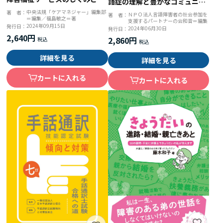
語症の理解と豊かなコミュニケ
い方
ーションのために
中央法規「ケアマネジャー」編集部
著 者：
ＮＰＯ法人言語障害者の社会参加を
著 者：
＝編集／福島敏之＝著
支援するパートナーの会和音＝編集
2024年09月15日
発行日：
2024年06月30日
発行日：
2,640円
2,860円
詳細を見る
詳細を見る
カートに入れる
カートに入れる