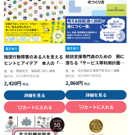
相談支援専門員のための 腑に
強度行動障害のある人を支える
落ちる「サービス等利用計画」
ヒントとアイデア 本人の「困
＆「モニタリング報告書」のつ
った！」、支援者の「どうしよ
日本相談支援専門員協会＝編集
著 者：
西田武志、福島龍三郎＝編著
著 者：
くり方
う・・・」を軽くする
2023年07月30日
発行日：
2023年09月20日
発行日：
2,860円
2,420円
詳細を見る
詳細を見る
カートに入れる
カートに入れる