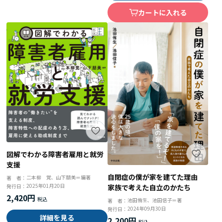
カートに入れる
図解でわかる障害者雇用と就労
支援
自閉症の僕が家を建てた理由
二本柳 覚、山下朋美＝編著
著 者：
2025年01月20日
発行日：
家族で考えた自立のかたち
2,420円
池田侑生、池田信子＝著
著 者：
2024年09月30日
発行日：
詳細を見る
2,200円