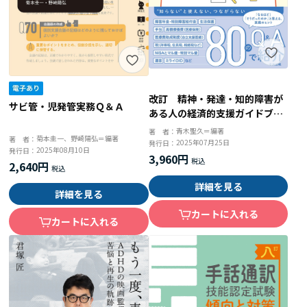
改訂 精神・発達・知的障害が
サビ管・児発管実務Ｑ＆Ａ
ある人の経済的支援ガイドブッ
ク 障害年金と生活保護、遺
青木聖久＝編著
著 者：
菊本圭一、野崎陽弘＝編著
著 者：
言、税などのしくみと手続き
2025年07月25日
発行日：
2025年08月10日
発行日：
3,960円
2,640円
詳細を見る
詳細を見る
カートに入れる
カートに入れる