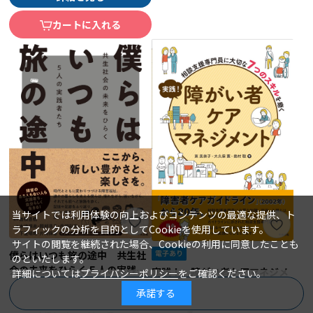
カートに入れる
当サイトでは利用体験の向上およびコンテンツの最適な提供、ト
ラフィックの分析を目的としてCookieを使用しています。
サイトの閲覧を継続された場合、Cookieの利用に同意したことも
僕らはいつも旅の途中 共生社
のといたします。
会の未来をひらく５人の実践者
実践！ 障がい者ケアマネジメ
詳細については
プライバシーポリシー
をご確認ください。
たち
ント 相談支援専門員に大切な
曽根直樹＝監修／水流源彦、岡部浩
著 者：
承諾する
商品を絞り込む
之、丹羽彩文、下里晴朗、片岡保憲
７つのスキルを磨く
東 美奈子、大久保 薫、島村 聡
著 者：
（特定非営利活動法人全国地域生活