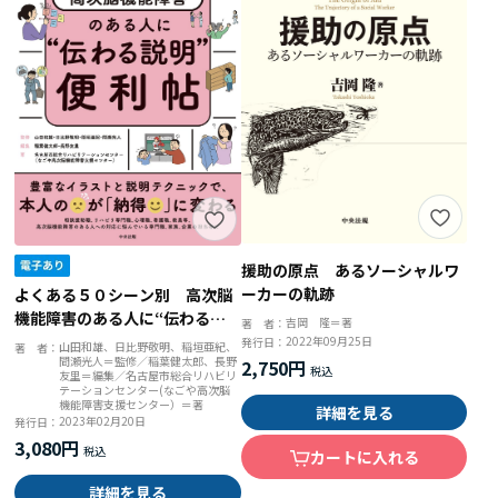
援助の原点 あるソーシャルワ
ーカーの軌跡
よくある５０シーン別 高次脳
機能障害のある人に“伝わる説
吉岡 隆＝著
著 者：
明”便利帖
2022年09月25日
発行日：
山田和雄、日比野敬明、稲垣亜紀、
著 者：
間瀬光人＝監修／稲葉健太郎、長野
2,750円
友里＝編集／名古屋市総合リハビリ
テーションセンター(なごや高次脳
機能障害支援センター）＝著
詳細を見る
2023年02月20日
発行日：
3,080円
カートに入れる
詳細を見る