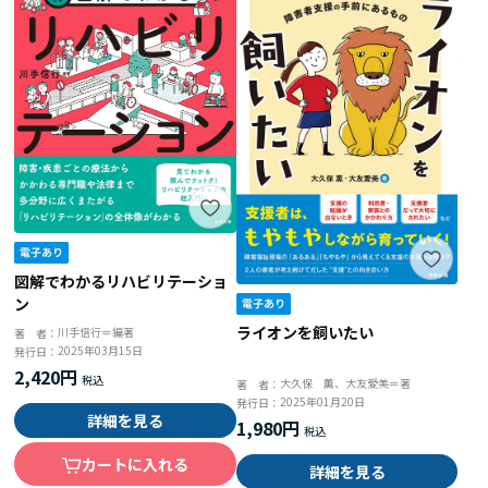
図解でわかるリハビリテーショ
ン
ライオンを飼いたい
川手信行＝編著
著 者：
2025年03月15日
発行日：
2,420円
大久保 薫、大友愛美＝著
著 者：
2025年01月20日
発行日：
詳細を見る
1,980円
カートに入れる
詳細を見る