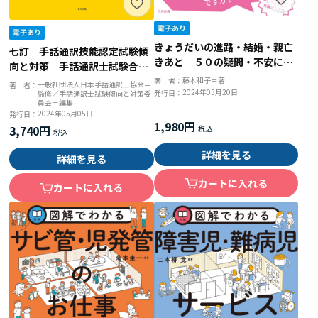
きょうだいの進路・結婚・親亡
七訂 手話通訳技能認定試験傾
きあと ５０の疑問・不安に弁
向と対策 手話通訳士試験合格
護士できょうだいの私が答えま
への道
藤木和子＝著
著 者：
一般社団法人日本手話通訳士協会＝
著 者：
す
2024年03月20日
発行日：
監修／手話通訳士試験傾向と対策委
員会＝編集
2024年05月05日
発行日：
1,980円
3,740円
詳細を見る
詳細を見る
カートに入れる
カートに入れる