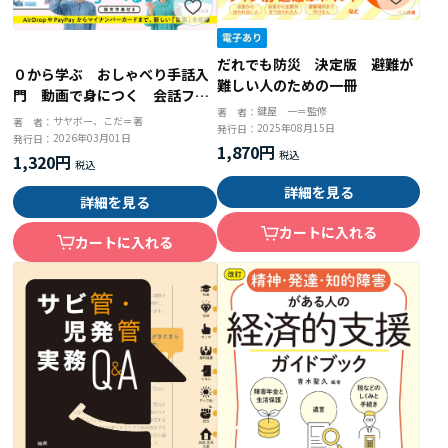
だれでも防災 決定版 避難が
０から学ぶ おしゃべり手話入
難しい人のための一冊
門 動画で身につく 会話フレ
鍵屋 一＝監修
著 者：
ーズ３７０
サヤボー、こだ＝著
著 者：
2025年08月15日
発行日：
2026年03月01日
発行日：
1,870円
1,320円
詳細を見る
詳細を見る
カートに入れる
カートに入れる