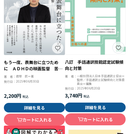
八訂 手話通訳技能認定試験傾
もう一度、表舞台に立つため
向と対策
に ＡＤＨＤの映画監督 苦悩
と再生の軌跡
一般社団法人日本手話通訳士協会＝
著 者：
君塚 匠＝著
著 者：
監修／手話通訳士試験傾向と対策委
2025年06月30日
発行日：
員会＝編集
2025年06月20日
発行日：
3,740円
2,200円
詳細を見る
詳細を見る
カートに入れる
カートに入れる