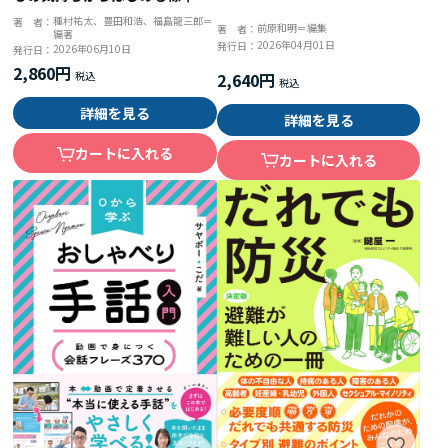
な支援
種村祐太、豊田和浩、福島龍三郎＝
著 者：
前原和明＝編集
著 者：
編著
2026年04月01日
発行日：
2026年06月10日
発行日：
2,860円
2,640円
詳細を見る
詳細を見る
カートに入れる
カートに入れる