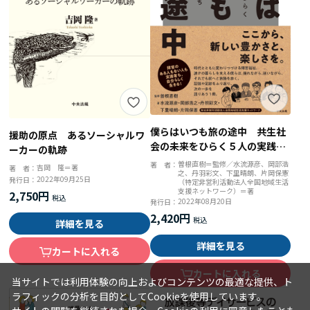
僕らはいつも旅の途中 共生社
援助の原点 あるソーシャルワ
会の未来をひらく５人の実践者
ーカーの軌跡
たち
曽根直樹＝監修／水流源彦、岡部浩
著 者：
吉岡 隆＝著
著 者：
之、丹羽彩文、下里晴朗、片岡保憲
2022年09月25日
発行日：
（特定非営利活動法人全国地域生活
支援ネットワーク）＝著
2,750円
2022年08月20日
発行日：
2,420円
詳細を見る
詳細を見る
カートに入れる
カートに入れる
当サイトでは利用体験の向上およびコンテンツの最適な提供、ト
ラフィックの分析を目的としてCookieを使用しています。