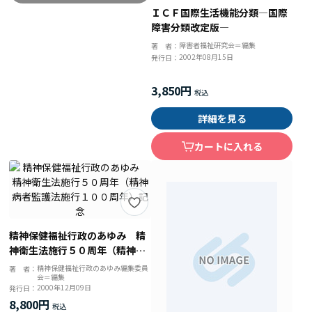
ＩＣＦ国際生活機能分類―国際
障害分類改定版―
障害者福祉研究会＝編集
著 者：
2002年08月15日
発行日：
3,850円
詳細を見る
カートに入れる
精神保健福祉行政のあゆみ 精
神衛生法施行５０周年（精神病
者監護法施行１００周年）記念
精神保健福祉行政のあゆみ編集委員
著 者：
会＝編集
2000年12月09日
発行日：
8,800円