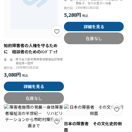
野英子、佐々木葉子＝共著
に
1999年01月10日
発行日：
5,280円
詳細を見る
在庫なし
知的障害者の人権を守るため
に 相談者のためのﾊﾝﾄﾞﾌﾞｯｸ
厚生省大臣官房障害保健福祉部障害
著 者：
福祉課＝監修
1999年05月20日
発行日：
3,080円
詳細を見る
在庫なし
日本の障害者 その文化史的側
面