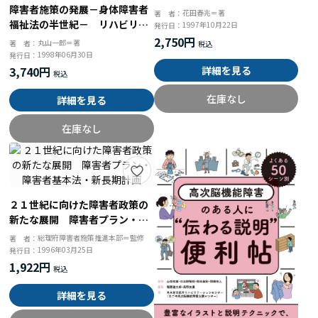
障害者施策の発展－身体障害者
花田春兆＝著
著 者：
福祉法の半世紀－ リハビリテ
1997年10月22日
発行日：
ーションから市町村障害者計画
2,750円
丸山一郎＝著
著 者：
まで
1998年06月30日
発行日：
3,740円
詳細を見る
在庫なし
詳細を見る
在庫なし
２１世紀に向けた障害者政策の
新たな展開 障害者プラン・障
害者基本法・新長期計画
総理府障害者施策推進本部＝監修
著 者：
1996年03月25日
発行日：
1,922円
詳細を見る