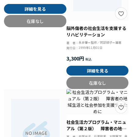
詳細を見る
在庫なし
脳外傷者の社会生活を支援する
リハビリテーション
永井肇＝監修／阿部順子＝編著
著 者：
1999年11月01日
発行日：
3,300円
詳細を見る
在庫なし
社会生活力プログラム・マニュ
アル（第２版） 障害者の地域
生活と社会参加を支援するため
赤塚光子、石渡和実、大塚庸次、奥
著 者：