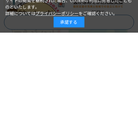
サイトの閲覧を継続された場合、Cookieの利用に同意したことも
のといたします。
詳細については
プライバシーポリシー
をご確認ください。
承諾する
商品を絞り込む
放課後等デイサービスの豊かな
あそびと発達支援 個別支援の
実践！ 障がい者ケアマネジメ
充実と地域での自立に向けて
ント 相談支援専門員に大切な
亀井智泉＝編集
著 者：
７つのスキルを磨く
2022年06月20日
発行日：
東 美奈子、大久保 薫、島村 聡
著 者：
＝著
2,750円
2022年08月05日
発行日：
2,640円
詳細を見る
詳細を見る
カートに入れる