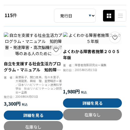
115
件
よくわかる障害者施策２００５
年版
自立を支援する社会生活力プロ
障害者施策研究会＝編集
著 者：
グラム・マニュアル 知的障
2005年05月15日
発行日：
害・発達障害・高次脳機能障害
奥野英子、関口恵美、佐々木葉子、
著 者：
大場龍男、興梠 理、星野晴彦＝著
等のある人のために
／日本リハビリテーション連携科学
学会 社会リハビリテーション研究
1,980円
会＝企画
2006年04月05日
発行日：
3,300円
詳細を見る
在庫なし
詳細を見る
在庫なし