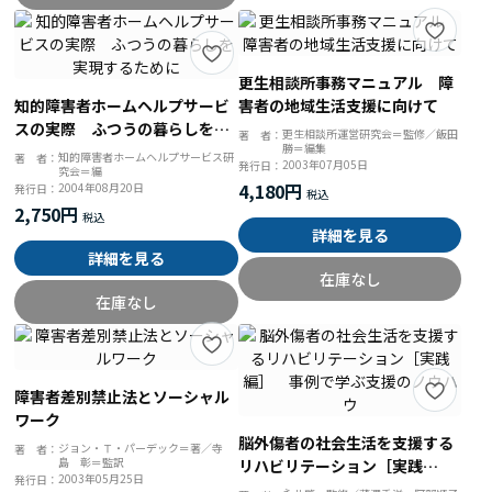
更生相談所事務マニュアル 障
知的障害者ホームヘルプサービ
害者の地域生活支援に向けて
スの実際 ふつうの暮らしを実
更生相談所運営研究会＝監修／飯田
著 者：
勝＝編集
現するために
知的障害者ホームヘルプサービス研
著 者：
2003年07月05日
発行日：
究会＝編
4,180円
2004年08月20日
発行日：
2,750円
詳細を見る
詳細を見る
在庫なし
在庫なし
障害者差別禁止法とソーシャル
ワーク
脳外傷者の社会生活を支援する
ジョン・Ｔ・パーデック＝著／寺
著 者：
島 彰＝監訳
リハビリテーション［実践
2003年05月25日
発行日：
編］ 事例で学ぶ支援のノウハ