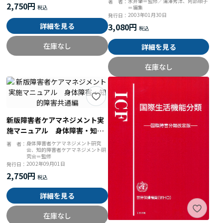
永井肇＝監修／蒲澤秀洋、阿部順子
著 者：
2,750円
＝編集
ウ
2003年01月30日
発行日：
詳細を見る
3,080円
在庫なし
詳細を見る
在庫なし
新版障害者ケアマネジメント実
施マニュアル 身体障害・知的
障害共通編
身体障害者ケアマネジメント研究
著 者：
会、知的障害者ケアマネジメント研
究会＝監修
2002年09月01日
発行日：
2,750円
詳細を見る
在庫なし