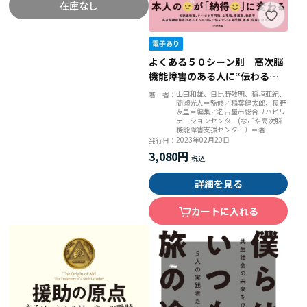
在庫なし
よくある５０シーン別 高次脳
機能障害のある人に“伝わる説
明”便利帖
山田和雄、日比野敬明、稲垣亜紀、
著 者：
間瀬光人＝監修／稲葉健太郎、長野
友里＝編集／名古屋市総合リハビリ
テーションセンター(なごや高次脳
機能障害支援センター）＝著
2023年02月20日
発行日：
3,080円
詳細を見る
カートに入れる