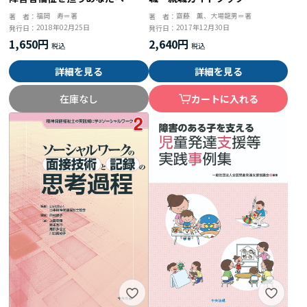
福岡 寿＝著
齋藤 薫、大場龍男＝著
著 者：
著 者：
2018年02月25日
2017年12月30日
発行日：
発行日：
1,650円
2,640円
詳細を見る
詳細を見る
在庫なし
カートに入れる