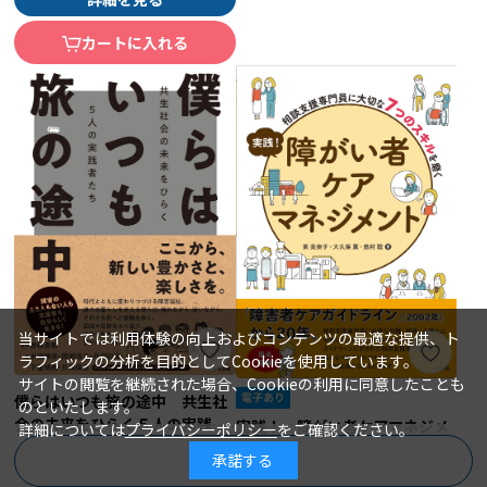
カートに入れる
当サイトでは利用体験の向上およびコンテンツの最適な提供、ト
ラフィックの分析を目的としてCookieを使用しています。
サイトの閲覧を継続された場合、Cookieの利用に同意したことも
僕らはいつも旅の途中 共生社
のといたします。
会の未来をひらく５人の実践者
実践！ 障がい者ケアマネジメ
詳細については
プライバシーポリシー
をご確認ください。
たち
ント 相談支援専門員に大切な
曽根直樹＝監修／水流源彦、岡部浩
著 者：
承諾する
商品を絞り込む
之、丹羽彩文、下里晴朗、片岡保憲
７つのスキルを磨く
東 美奈子、大久保 薫、島村 聡
著 者：
（特定非営利活動法人全国地域生活