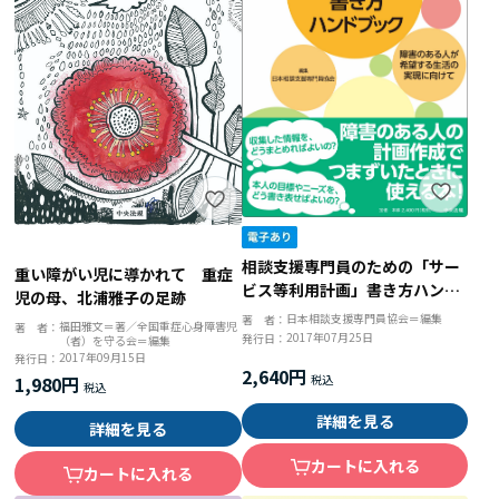
相談支援専門員のための「サー
重い障がい児に導かれて 重症
ビス等利用計画」書き方ハンド
児の母、北浦雅子の足跡
ブック 障害のある人が希望す
日本相談支援専門員協会＝編集
著 者：
福田雅文＝著／全国重症心身障害児
著 者：
る生活の実現に向けて
2017年07月25日
発行日：
（者）を守る会＝編集
2017年09月15日
発行日：
2,640円
1,980円
詳細を見る
詳細を見る
カートに入れる
カートに入れる