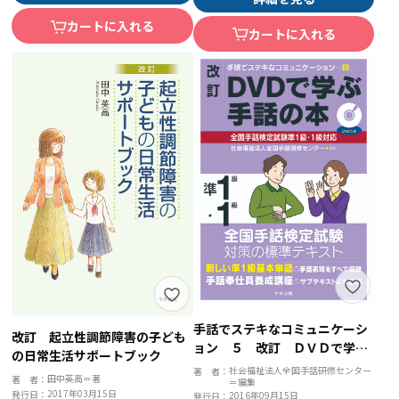
カートに入れる
カートに入れる
手話でステキなコミュニケーシ
改訂 起立性調節障害の子ども
ョン ５ 改訂 ＤＶＤで学ぶ
の日常生活サポートブック
手話の本 全国手話検定試験準
社会福祉法人全国手話研修センター
著 者：
田中英高＝著
著 者：
＝編集
１級・１級対応
2017年03月15日
発行日：
2016年09月15日
発行日：