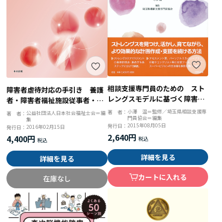
相談支援専門員のための スト
障害者虐待対応の手引き 養護
レングスモデルに基づく障害者
者・障害者福祉施設従事者・使
ケアマネジメントマニュアル
用者による虐待対応帳票・事例
小澤 温＝監修／埼玉県相談支援専
著 者：
公益社団法人日本社会福祉士会＝編
著 者：
門員協会＝編集
サービス等利用計画の質を高め
集
2015年08月05日
発行日：
2016年02月15日
発行日：
る
2,640円
4,400円
詳細を見る
詳細を見る
カートに入れる
在庫なし