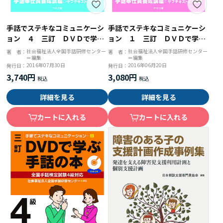
手話でステキなコミュニケーシ
手話でステキなコミュニケーシ
ョン ４ 三訂 ＤＶＤで学ぶ
ョン １ 三訂 ＤＶＤで学ぶ
手話の本 全国手話検定試験２
手話の本 全国手話検定試験５
社会福祉法人全国手話研修センター
社会福祉法人全国手話研修センター
著 者：
著 者：
＝編集
＝編集
級対応
級対応
2016年07月30日
2016年06月20日
発行日：
発行日：
3,740円
3,080円
詳細を見る
詳細を見る
カートに入れる
カートに入れる