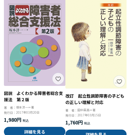
図説 よくわかる障害者総合支
改訂 起立性調節障害の子ども
援法 第２版
の正しい理解と対応
坂本洋一＝著
著 者：
田中英高＝著
著 者：
2017年03月20日
発行日：
2017年03月15日
発行日：
1,980円
1,760円
詳細を見る
詳細を見る