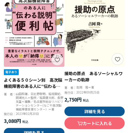
援助の原点 あるソーシャルワ
ーカーの軌跡
よくある５０シーン別 高次脳
機能障害のある人に“伝わる説
吉岡 隆＝著
著 者：
明”便利帖
2022年09月25日
発行日：
山田和雄、日比野敬明、稲垣亜紀、
著 者：
間瀬光人＝監修／稲葉健太郎、長野
2,750円
友里＝編集／名古屋市総合リハビリ
テーションセンター(なごや高次脳
機能障害支援センター）＝著
詳細を見る
2023年02月20日
発行日：
3,080円
カートに入れる
詳細を見る