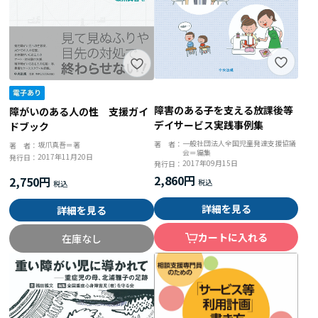
障害のある子を支える放課後等
障がいのある人の性 支援ガイ
デイサービス実践事例集
ドブック
一般社団法人全国児童発達支援協議
著 者：
坂爪真吾＝著
著 者：
会＝編集
2017年11月20日
発行日：
2017年09月15日
発行日：
2,860円
2,750円
詳細を見る
詳細を見る
カートに入れる
在庫なし