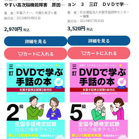
ョン ３ 三訂 ＤＶＤで学ぶ
やすい高次脳機能障害 原因・
手話の本 全国手話検定試験３
症状から生活支援まで
社会福祉法人全国手話研修センター
著 者：
中島八十一、今橋久美子＝著
著 者：
＝編集
級対応
2016年09月01日
発行日：
2016年07月30日
発行日：
3,520円
2,970円
詳細を見る
詳細を見る
カートに入れる
カートに入れる