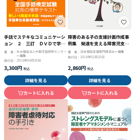
手話でステキなコミュニケーシ
障害のある子の支援計画作成事
ョン ２ 三訂 ＤＶＤで学ぶ
例集 発達を支える障害児支援
手話の本 全国手話検定試験４
利用計画と個別支援計画
社会福祉法人全国手話研修センター
日本相談支援専門員協会＝編集
著 者：
著 者：
＝編集
級対応
2016年02月20日
発行日：
2016年06月20日
発行日：
3,300円
2,860円
詳細を見る
詳細を見る
カートに入れる
カートに入れる