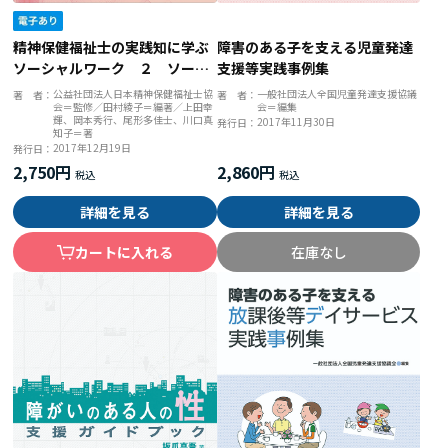
精神保健福祉士の実践知に学ぶ
障害のある子を支える児童発達
ソーシャルワーク ２ ソーシ
支援等実践事例集
ャルワークの面接技術と記録の
公益社団法人日本精神保健福祉士協
一般社団法人全国児童発達支援協議
著 者：
著 者：
会＝監修／田村綾子＝編著／上田幸
会＝編集
思考過程
輝、岡本秀行、尾形多佳士、川口真
2017年11月30日
発行日：
知子＝著
2017年12月19日
発行日：
2,750円
2,860円
詳細を見る
詳細を見る
カートに入れる
在庫なし