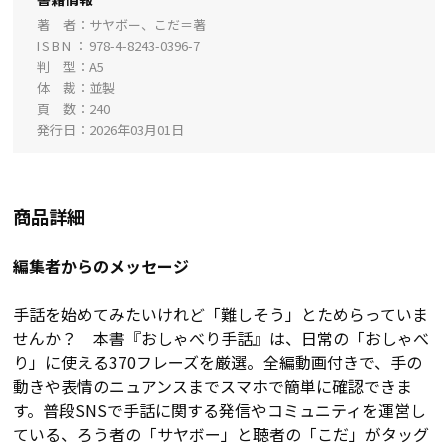
著 者
サヤボー、こだ＝著
ISBN
978-4-8243-0396-7
判 型
A5
体 裁
並製
頁 数
240
発行日
2026年03月01日
商品詳細
編集者からのメッセージ
手話を始めてみたいけれど「難しそう」とためらっていま
せんか？ 本書『おしゃべり手話』は、日常の「おしゃべ
り」に使える370フレーズを厳選。全編動画付きで、手の
動きや表情のニュアンスまでスマホで簡単に確認できま
す。普段SNSで手話に関する発信やコミュニティを運営し
ている、ろう者の「サヤボー」と聴者の「こだ」がタッグ