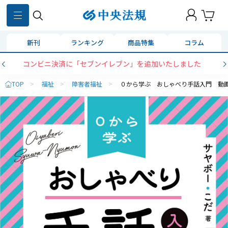
新刊
ランキング
商品特集
コラム
コンビニ決済に「セブンイレブン」を追加いたしました
TOP
>
福祉
>
障害者福祉
>
０から学ぶ おしゃべり手話入門 動