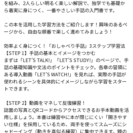
を組み、2人らしい明るく楽しい解説で、独学でも基礎か
ら着実に身につく、一番やさしい手話の入門書です。
この本を活用した学習方法をご紹介します！興味のあるペ
ージから、自由な順番で楽しく進めてみましょう！
効率よく身につく！「おしゃべり手話」3ステップ学習法
【STEP 1】手話の基本とイメージをつかむ
まずは「LET’S TALK!」「LET’S STUDY!」のページで、手
話の基礎知識や文法のポイントをチェック。各章の冒頭に
ある導入動画「LET’S WATCH!」を見れば、実際の手話が
使われるシーンを具体的にイメージしながら学習をスター
トできます。
【STEP 2】動画をマネして反復練習！
誌面の写真とQRコードからアクセスできるお手本動画を活
用しましょう。本書は練習中に本が閉じにくい「開きやす
い仕様」を採用しているため、両手を使ってスムーズにシ
ャドーイング（動きを真似る練習）に集中できます。鏡の